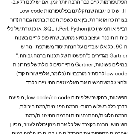
הפלטפורמות קיים כבר הרבה יותר זמן. אם יש לכם רקע ב-
IT, יש סיכוי גבוה שנתקלתם בפלטפורמות Low-code
בצורה כזו או אחרת, בין אם כשפת תכנות ברמה גבוהה (דור
רביעי או חמישי) כגון Perl, Python, ו-SQL, או כנגזרת של כלי
פיתוח תוכנה ועיצוב בסיוע מחשב, שהיו פופולריים בשנות
ה-90. כל אלו עובדים על הנחת יסוד משותפת - מה ש-
Gartner מגדירים כ"הפשטות של תכנות ברמה גבוהה."
במילים פשוטות, Gartner מתייחסים ליכולת של פתרונות
low-code להסתיר מורכבויות (כלומר, אלפי שורות קוד)
ולהציג למשתמשים את האלמנטים החיוניים בלבד.
הפשטות, בהקשר של פיתוח low-code/no-code, מופיעה
בדרך כלל בשלוש רמות: הרמה הפנימית/רמת היכולת,
הרמה הלוגית/ההתנהגותית והרמה החיצונית/רמת
השימוש. הבנה בקצרה של כל אחת מהן יכולה לעזור, מכיוון
שהרמות מספקות את ההבדלים העיקריים בין פלטפורמות