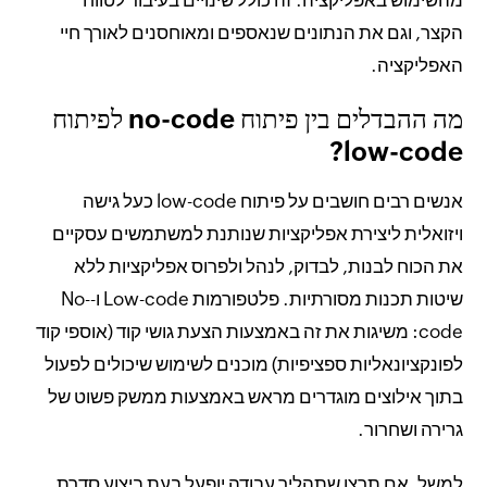
מהשימוש באפליקציה. זה כולל שינויים בעיבוד לטווח
הקצר, וגם את הנתונים שנאספים ומאוחסנים לאורך חיי
האפליקציה.
מה ההבדלים בין פיתוח no-code לפיתוח
low-code?
אנשים רבים חושבים על פיתוח low-code כעל גישה
ויזואלית ליצירת אפליקציות שנותנת למשתמשים עסקיים
את הכוח לבנות, לבדוק, לנהל ולפרוס אפליקציות ללא
שיטות תכנות מסורתיות. פלטפורמות Low-code ו-No-
code: משיגות את זה באמצעות הצעת גושי קוד (אוספי קוד
לפונקציונאליות ספציפיות) מוכנים לשימוש שיכולים לפעול
בתוך אילוצים מוגדרים מראש באמצעות ממשק פשוט של
גרירה ושחרור.
למשל, אם תרצו שתהליך עבודה יופעל בעת ביצוע סדרת