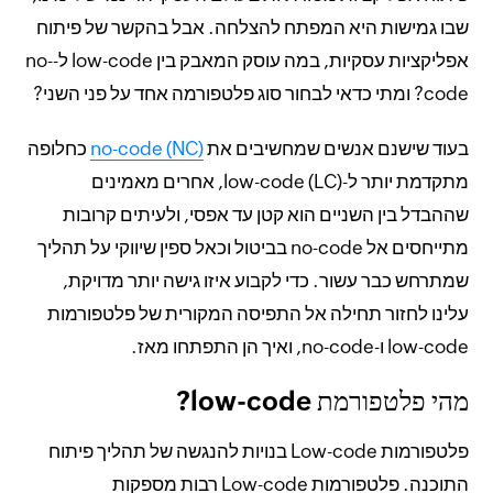
שבו גמישות היא המפתח להצלחה. אבל בהקשר של פיתוח
אפליקציות עסקיות, במה עוסק המאבק בין low-code ל-no-
code? ומתי כדאי לבחור סוג פלטפורמה אחד על פני השני?
בעוד שישנם אנשים שמחשיבים את
no-code (NC)
כחלופה
מתקדמת יותר ל-low-code (LC), אחרים מאמינים
שההבדל בין השניים הוא קטן עד אפסי, ולעיתים קרובות
מתייחסים אל no-code בביטול וכאל ספין שיווקי על תהליך
שמתרחש כבר עשור. כדי לקבוע איזו גישה יותר מדויקת,
עלינו לחזור תחילה אל התפיסה המקורית של פלטפורמות
low-code ו-no-code, ואיך הן התפתחו מאז.
מהי פלטפורמת low-code?
פלטפורמות Low-code בנויות להנגשה של תהליך פיתוח
התוכנה. פלטפורמות Low-code רבות מספקות