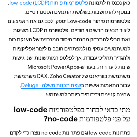
כאן נכנסות לתמונה
פלטפורמות פיתוח low-code (LCDP)
.
בנוסף להתחשבות בשלושת התנאים הסטנדרטיים,
פלטפורמות פיתוח Low-code יספקו לכם גם את האמצעים
ליצור תנאים חדשים וייחודיים. פלטפורמות LCDP משיגות
זאת מבלי להתרחק מהנחת היסוד המרכזית של הענקת כוח
למשתמשים עסקיים ולמפתחים חובבים ליצור אפליקציות
ולהגדיר תהליכי עבודה, אך לפלטפורמות שונות ישנן גישות
שונות ליעד הזה. בעוד ש-Microsoft PowerApps
משתמשת בווריאנט של DAX, Zoho Creator משתמשת
עבור התאמות אישיות ב
שפת תכנות משלה - Deluge
,
שהינה קניינית וידידותית ביותר למשתמש.
מתי כדאי לבחור בפלטפורמות low-code
על פני פלטפורמות no-code?
פתרונות low-code וגם פתרונות no-code נוצרו כדי לקדם