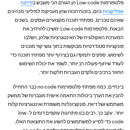
פלטפורמות Low-code הן הגורם הכי משבש ב
פיתוח
אפליקציות
כיום, בזכות הכוח שהן מעניקות למיליוני מנהיגים
שאינם טכניים, מפתחי תוכנה מקצועיים ועסקים. בשנים
הבאות, פלטפורמות Low-code ימשיכו להרחיב את
המערכת האקולוגית של האינטגרציות שלהן, וישלבו
פונקציות סטנדרטיות מבוקשות בתוך גושי קוד מוכנים
לשימוש. ספקים יתמקדו גם בצירוף יותר מפתחי תוכנה כדי
לעודד שיתוף פעולה רב יותר, לשפר את יכולת השימוש
החוזר ברכיבים ולקדם העברות חלקות יותר.
בינתיים, כמה מפתחי פלטפורמות no-code כבר התחילו
להבין את הערך ביכולות התאמה אישית מוגברות של ממשק
משתמש ושל דיווח, פונקציונליות משופרת ואינטגרציות קלות
יותר. עקב כך, רבים בנו פתרונות עוקפים דומים ל-low-
code כדי לסייע למשתמשים להשיג את התוצאות האלו,