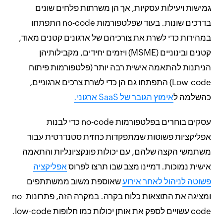
גמישות ויעילות עסקיות, אך הן משרתות פלחים שונים
בדרכים שונות. בעוד שפלטפורמות no-code התפתחו
במהירות כדי לשרת את צורכיהם של ארגונים קטנים מאוד,
קטנים ובינוניים (MSME) ויזמים יחידים, מקבילותיהן
הניתנות להתאמה אישית רבה יותר (פלטפורמות פיתוח
Low-code) התפתחו גם הן כדי לשרת צרכים ארגוניים,
כהשלמה ל
אימוץ הגובר של SaaS ארגוני.
עסקים בוחרים בפלטפורמות no-code כדי לבנות
אפליקציות פשוטות שמתפקדות כחזית סטנדרטית עבור
משתמשי הקצה שלהם, עם יכולות פונקציונליות והתאמה
אישית נמוכות. דמיינו מצב שבו תרצו לפרוס
אפליקציה
פשוטה לניהול לאחר אירוע
שאוספת משוב ממשתתפים
ומציגה את התוצאות כלוח בקרה. במקרה הזה, פתרונות no-
code עשויים לספק את אותן יכולות כמו חלופות low-code.