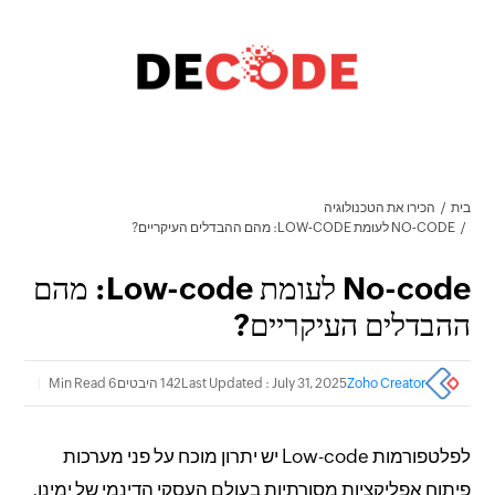
בית
הכירו את הטכנולוגיה
NO-CODE לעומת LOW-CODE: מהם ההבדלים העיקריים?
No-code לעומת Low-code: מהם
ההבדלים העיקריים?
Zoho Creator
Last Updated : July 31, 2025
142 היבטים
6 Min Read
לפלטפורמות Low-code יש יתרון מוכח על פני מערכות
פיתוח אפליקציות מסורתיות בעולם העסקי הדינמי של ימינו,