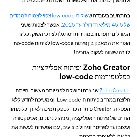
ולהמשיך למצב את הפלטפורמה שלהם כ-no-code.
בהתחשב בעובדה ש
שוק ה-low-code צפוי לצמוח לממדים
של 45.5 מיליארד דולר עד 2025
, אפשר לצפות ששני
המודלים יתפתחו במהירות ויסתגלו לצורכי השוק. כל זה
הופך את המאבק בין פיתוח low-code לפיתוח no-code
לזירה ששווה לעקוב אחריה!
Zoho Creator ופיתוח אפליקציות
בפלטפורמות low-code
Zoho Creator
שנוצרה והושקה לפני יותר מעשור, הייתה
חלוצה במרחב פיתוח ה-Low-code, וממשיכה לחדש ללא
הפסקה. Creator פותחה כדי לספק תמיכה לאורך כל מחזור
החיים של פיתוח האפליקציה, מניהול נתונים, אכיטקטורה
ועיצוב ועד לפריסה וניהול ביצועים, עם אפשרות לעשות את
כל אלו ללא צורך בתכנות.