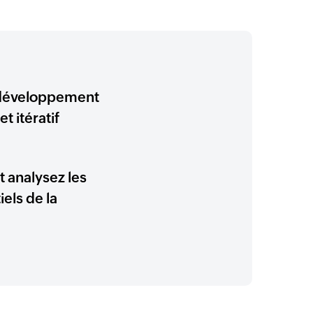
 développement
t itératif
t analysez les
iels de la