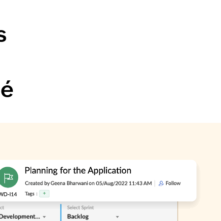
s
e
té