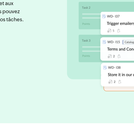
 et aux
us pouvez
vos tâches.