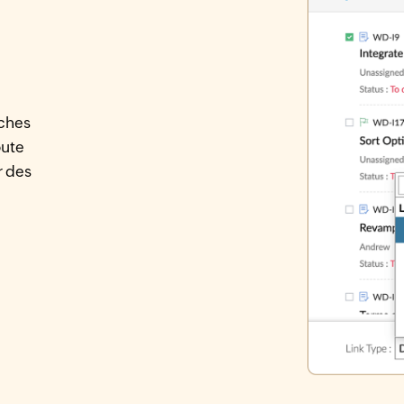
âches
oute
r des