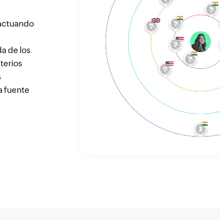
ractuando
da de los
iterios
s
a fuente