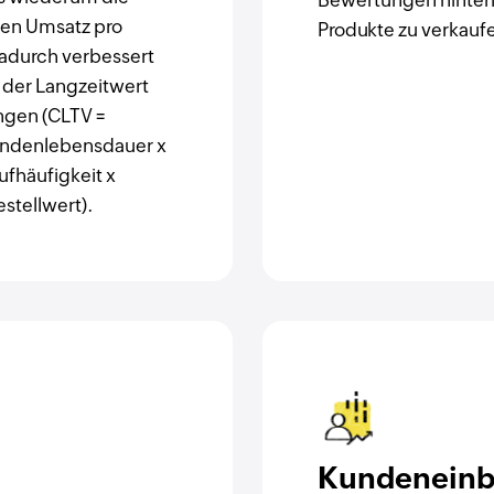
Bewertungen hinterl
den Umsatz pro
Produkte zu verkauf
Dadurch verbessert
h der Langzeitwert
gen (CLTV =
undenlebensdauer x
ufhäufigkeit x
stellwert).
Kundeneinb