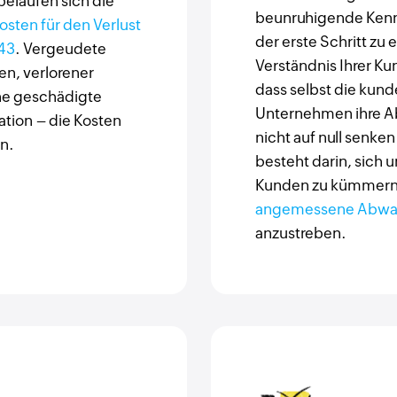
elaufen sich die
beunruhigende Kennza
osten für den Verlust
der erste Schritt zu
43
. Vergeudete
Verständnis Ihrer K
, verlorener
dass selbst die kund
ne geschädigte
Unternehmen ihre 
ion – die Kosten
nicht auf null senken
n.
besteht darin, sich
Kunden zu kümmern
angemessene Abwa
anzustreben.