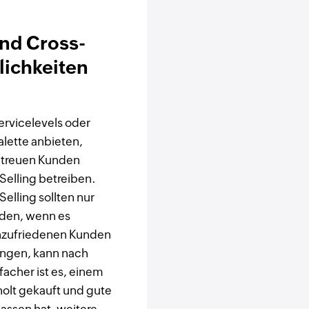
und Cross-
lichkeiten
rvicelevels oder
alette anbieten,
n treuen Kunden
Selling betreiben.
elling sollten nur
rden, wenn es
unzufriedenen Kunden
ängen, kann nach
facher ist es, einem
olt gekauft und gute