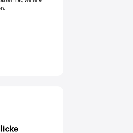
assen hat, weitere
en.
licke