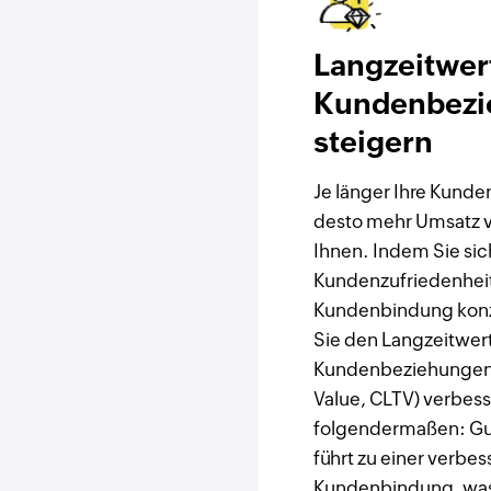
Langzeitwer
Kundenbezi
steigern
Je länger Ihre Kunde
desto mehr Umsatz v
Ihnen. Indem Sie sic
Kundenzufriedenhei
Kundenbindung konz
Sie den Langzeitwer
Kundenbeziehungen 
Value, CLTV) verbess
folgendermaßen: Gu
führt zu einer verbes
Kundenbindung, was