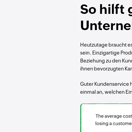
So hilft
Untern
Heutzutage braucht es
sein. Einzigartige Pro
Beziehung zu den Kund
ihnen bevorzugten Kanä
Guter Kundenservice ha
einmal an, welchen Ei