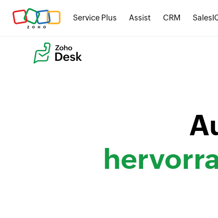
Service Plus
Assist
CRM
SalesI
A
hervorr