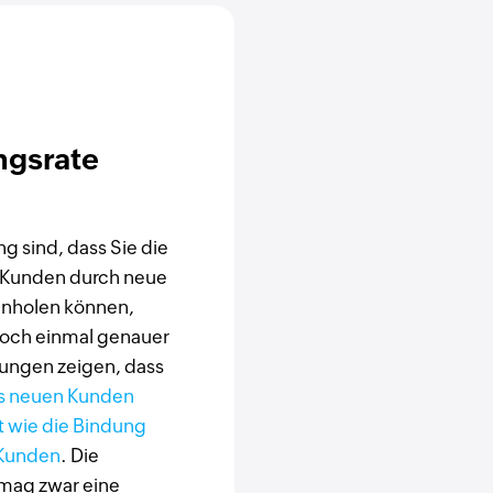
gsrate
g sind, dass Sie die
e Kunden durch neue
inholen können,
 noch einmal genauer
ungen zeigen, dass
s neuen Kunden
et wie die Bindung
 Kunden
. Die
mag zwar eine