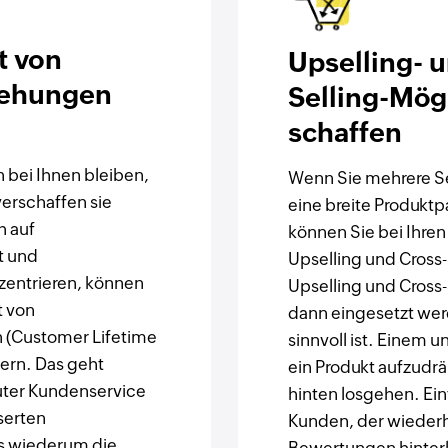
t von
Upselling- 
ehungen
Selling-Mög
schaffen
n bei Ihnen bleiben,
Wenn Sie mehrere Se
erschaffen sie
eine breite Produktp
h auf
können Sie bei Ihre
t und
Upselling und Cross-
entrieren, können
Upselling und Cross-S
t von
dann eingesetzt we
(Customer Lifetime
sinnvoll ist. Einem 
ern. Das geht
ein Produkt aufzudr
ter Kundenservice
hinten losgehen. Ein
serten
Kunden, der wiederh
 wiederum die