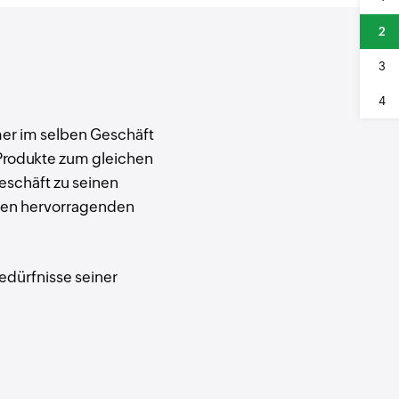
2
3
4
er im selben Geschäft
 Produkte zum gleichen
Geschäft zu seinen
inen hervorragenden
dürfnisse seiner