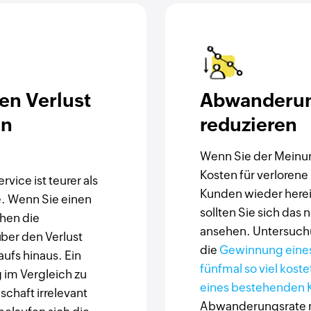
en Verlust
Abwanderun
en
reduzieren
Wenn Sie der Meinun
Kosten für verloren
vice ist teurer als
Kunden wieder here
. Wenn Sie einen
sollten Sie sich das
hen die
ansehen. Untersuch
ber den Verlust
die
Gewinnung eine
aufs hinaus. Ein
fünfmal so viel kost
 im Vergleich zu
eines bestehenden
chaft irrelevant
Abwanderungsrate 