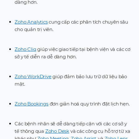
dàng hơn.
Zoho Analytics
cung cấp các phân tích chuyên sâu
cho quản trị viên.
Zoho Cliq
giúp việc giao tiếp tại bệnh viện và các cơ
sở y tế diễn ra dễ dàng hơn.
Zoho WorkDrive
giúp đảm bảo lưu trữ dữ liệu bảo
mật.
Zoho Bookings
đơn giản hoá quy trình đặt lịch hẹn.
Các bệnh nhân sẽ dễ dàng tiếp cận với các cơ sở y
tế thông qua
Zoho Desk
và các công cụ hỗ trợ từ xa
khác như
Zoho Meeting
,
Zoho Assist
, và
Zoho Lens
.