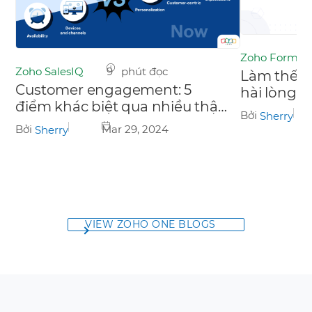
Zoho Forms
Zoho SalesIQ
9 phút đọc
Làm thế n
Customer engagement: 5
hài lòng v
điểm khác biệt qua nhiều thập
tuyến?
Bởi
Sherry
kỷ
Bởi
Mar 29, 2024
Sherry
VIEW ZOHO ONE BLOGS