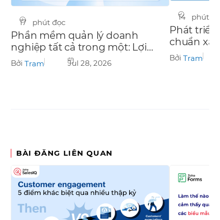
14 phút đ
17 phút đọc
Phát triển
Phần mềm quản lý doanh
chuẩn xa
nghiệp tất cả trong một: Lợi
nghiệp
ích cho doanh nghiệp SME tại
Bởi
Tram
Bởi
Jul 28, 2026
Tram
Việt Nam
BÀI ĐĂNG LIÊN QUAN