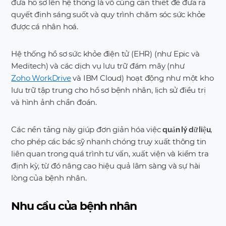
đưa hồ sơ lên hệ thống là vô cùng cần thiết để đưa ra
quyết định sáng suốt và quy trình chăm sóc sức khỏe
được cá nhân hoá.
Hệ thống hồ sơ sức khỏe điện tử (EHR) (như Epic và
Meditech) và các dịch vụ lưu trữ đám mây (như
Zoho WorkDrive
và IBM Cloud) hoạt động như một kho
lưu trữ tập trung cho hồ sơ bệnh nhân, lịch sử điều trị
và hình ảnh chẩn đoán.
Các nền tảng này giúp đơn giản hóa việc
,
quản lý dữ liệu
cho phép các bác sỹ nhanh chóng truy xuất thông tin
liên quan trong quá trình tư vấn, xuất viện và kiểm tra
định kỳ, từ đó nâng cao hiệu quả lâm sàng và sự hài
lòng của bệnh nhân.
Nhu cầu của bệnh nhân