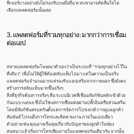
ฟีเจอร์บางอย่างยังไม่รองรับบนมือถือ พวกเขาอาจตัดสินใจไม่
เลือกแพลตฟอร์มนั้นเลย
3. แพลตฟอร์มที่รวมทุกอย่าง: มากกว่าการเชื่อม
ต่อแอป
หลายแพลตฟอร์มโฆษณาตัวเองว่าเป็นระบบที่ “รวมทุกอย่างไว้ใน
ที่เดียว” เพื่อไม่ให้ผู้ใช้ต้องสลับแท็บไปมา แต่ในความเป็นจริง
แพลตฟอร์มจำนวนมากแค่รองรับแอปเสริมจากภายนอก ซึ่งยังคง
สร้างการสลับแท็บมากขึ้นจริงๆ
สิ่งที่ธุรกิจต้องการจริงๆ คือ ระบบนิเวศที่เชื่อมฟังก์ชันหลักเข้าด้วย
กันแบบ native ซึ่งไม่ใช่แค่การเชื่อมต่อผ่านปลั๊กอินหรือส่วนเสริม
โดยมีฟังก์ชันครบครันตั้งแต่การจัดการโปรเจกต์ การดูแลลูกค้า
สัมพันธ์ ไปจนถึงการโทรและติดตามงาน ภายในแอปเดียว
ตัวอย่างเช่น คุณอาจเริ่มคุยเกี่ยวกับปัญหาของลูกค้าในช่อง
สนทนา แล้วเริ่มการโทรเสียงภายในแพลตฟอร์มเดียวกัน จากนั้น