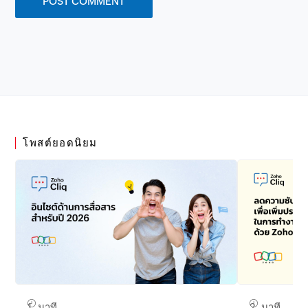
โพสต์ยอดนิยม
1 นาที
2 นาที