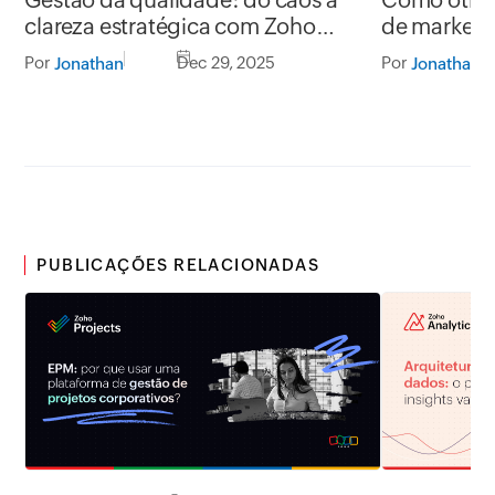
clareza estratégica com Zoho
de marketi
Projects
Por
Dec 29, 2025
Por
Jonathan
Jonathan
PUBLICAÇÕES RELACIONADAS