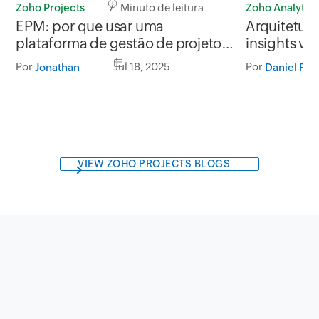
Zoho Projects
7 Minuto de leitura
Zoho Analytics
EPM: por que usar uma
Arquitetura
plataforma de gestão de projetos
insights val
corporativos?
Por
Jul 18, 2025
Por
Jonathan
Daniel Ros
VIEW ZOHO PROJECTS BLOGS