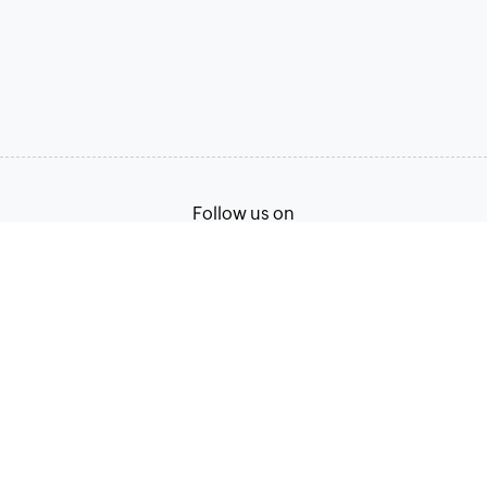
Follow us on
Terms of Service
Privacy Policy
© 2026, Zoho Corporation Pvt. Ltd. All Rights Reserved.