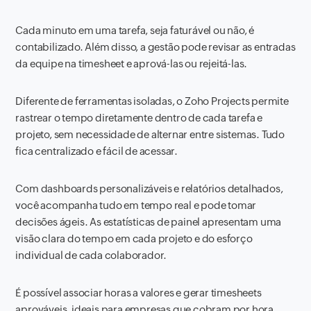
Cada minuto em uma tarefa, seja faturável ou não, é
contabilizado. Além disso, a gestão pode revisar as entradas
da equipe na timesheet e aprová-las ou rejeitá-las.
Diferente de ferramentas isoladas, o Zoho Projects permite
rastrear o tempo diretamente dentro de cada tarefa e
projeto, sem necessidade de alternar entre sistemas. Tudo
fica centralizado e fácil de acessar.
Com dashboards personalizáveis e relatórios detalhados,
você acompanha tudo em tempo real e pode tomar
decisões ágeis. As estatísticas de painel apresentam uma
visão clara do tempo em cada projeto e do esforço
individual de cada colaborador.
É possível associar horas a valores e gerar timesheets
aprováveis, ideais para empresas que cobram por hora,