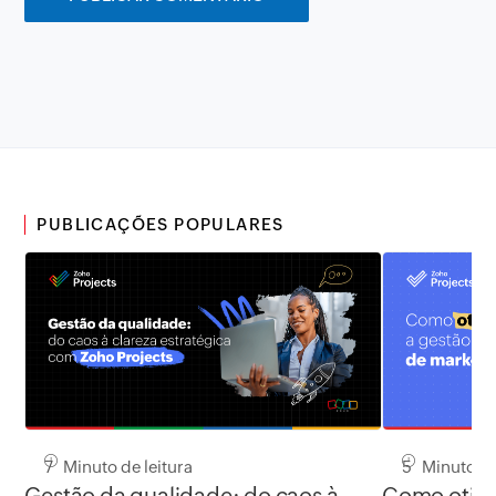
PUBLICAÇÕES POPULARES
7 Minuto de leitura
5 Minuto de
Gestão da qualidade: do caos à
Como otimiz