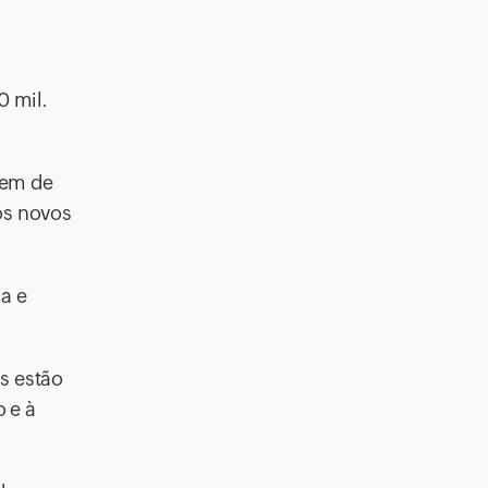
0 mil.
tem de
os novos
a e
s estão
 e à