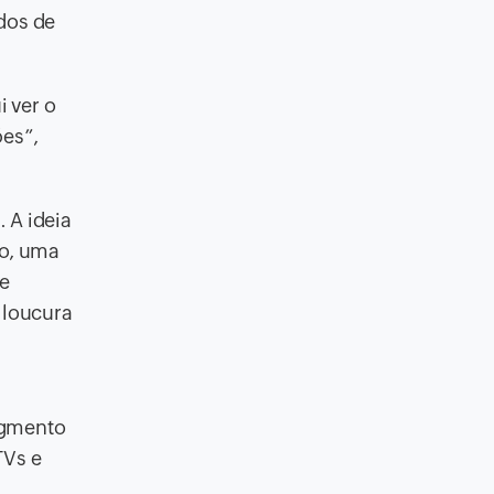
dos de
 ver o
ões”,
 A ideia
ão, uma
ne
 loucura
egmento
TVs e