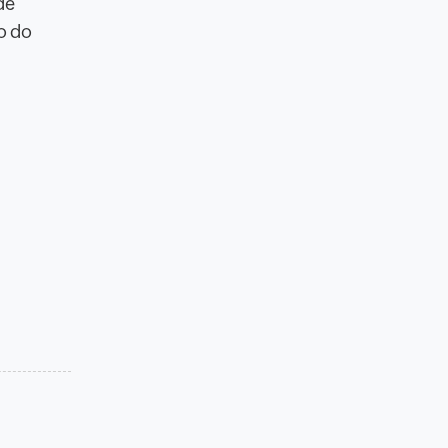
de
o do