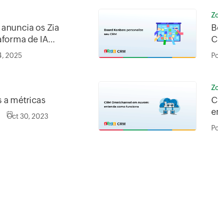
Z
anuncia os Zia
B
aforma de IA
C
ônomos em todo
4, 2025
P
presa
a
Z
 a métricas
C
e
Oct 30, 2023
P