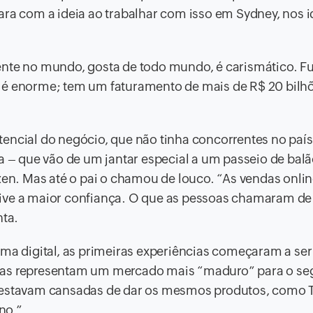
ara com a ideia ao trabalhar com isso em Sydney, nos i
nte no mundo, gosta de todo mundo, é carismático. Fui
 é enorme; tem um faturamento de mais de R$ 20 bilh
encial do negócio, que não tinha concorrentes no país.
ia – que vão de um jantar especial a um passeio de bal
n. Mas até o pai o chamou de louco. “As vendas onli
tive a maior confiança. O que as pessoas chamaram de
ta.
rma digital, as primeiras experiências começaram a ser
stas representam um mercado mais “maduro” para o s
s estavam cansadas de dar os mesmos produtos, como 
no.”