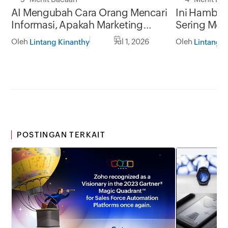
AI Mengubah Cara Orang Mencari
Ini Hambat
Informasi, Apakah Marketing
Sering Me
Funnel Anda Masih Relevan?
Pertumbuha
Oleh
Jul 1, 2026
Oleh
Lintang Kinanthy
Lintang K
POSTINGAN TERKAIT