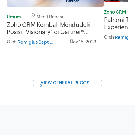
Zoho CRM
Umum
4 Menit Bacaan
Pahami Ta
Zoho CRM Kembali Menduduki
Experience
Posisi "Visionary" di Gartner®
Mengeksek
Oleh
Magic Quadrant™ 2023
Oleh
Nov 15, 2023
Remigius Septian Hermawan
VIEW GENERAL BLOGS