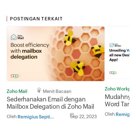
POSTINGAN TERKAIT
Zoho Workpla
Zoho Mail
4 Menit Bacaan
Mudahnya 
Sederhanakan Email dengan
Word Tanpa
Mailbox Delegation di Zoho Mail
Writer
Oleh
Oleh
Sep 22, 2023
Remigius Septian Hermawan