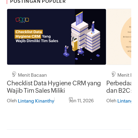
POSTINGAN POPULER
5 Menit Bacaan
5 Menit Ba
Checklist Data Hygiene CRM yang
Perbedaan 
Wajib Tim Sales Miliki
dan B2C: 
Pendekatan
Oleh
Jun 11, 2026
Oleh
Lintang Kinanthy
Lintang K
Disamakan