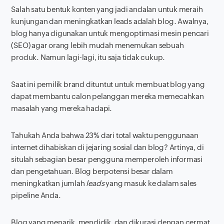
Salah satu bentuk konten yang jadi andalan untuk meraih
kunjungan dan meningkatkan
leads
adalah blog. Awalnya,
blog hanya digunakan untuk mengoptimasi mesin pencari
(SEO) agar orang lebih mudah menemukan sebuah
produk. Namun lagi-lagi, itu saja tidak cukup.
Saat ini pemilik
brand
dituntut untuk membuat blog yang
dapat membantu calon pelanggan mereka memecahkan
masalah yang mereka hadapi.
Tahukah Anda bahwa 23% dari total waktu penggunaan
internet dihabiskan di jejaring sosial dan blog? Artinya, di
situlah sebagian besar pengguna memperoleh informasi
dan pengetahuan. Blog berpotensi besar dalam
meningkatkan jumlah
leads
yang masuk ke dalam
sales
pipeline
Anda.
Blog yang menarik, mendidik, dan dikurasi dengan cermat