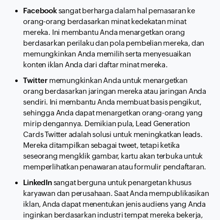
Facebook
sangat berharga dalam hal pemasaran ke
orang-orang berdasarkan minat kedekatan minat
mereka. Ini membantu Anda menargetkan orang
berdasarkan perilaku dan pola pembelian mereka, dan
memungkinkan Anda memilih serta menyesuaikan
konten iklan Anda dari daftar minat mereka.
Twitter
memungkinkan Anda untuk menargetkan
orang berdasarkan jaringan mereka atau jaringan Anda
sendiri. Ini membantu Anda membuat basis pengikut,
sehingga Anda dapat menargetkan orang-orang yang
mirip dengannya. Demikian pula,
Lead Generation
Cards
Twitter adalah solusi untuk meningkatkan
leads
.
Mereka ditampilkan sebagai tweet, tetapi ketika
seseorang mengklik gambar, kartu akan terbuka untuk
memperlihatkan penawaran atau formulir pendaftaran.
LinkedIn
sangat berguna untuk penargetan khusus
karyawan dan perusahaan. Saat Anda mempublikasikan
iklan, Anda dapat menentukan jenis audiens yang Anda
inginkan berdasarkan industri tempat mereka bekerja,