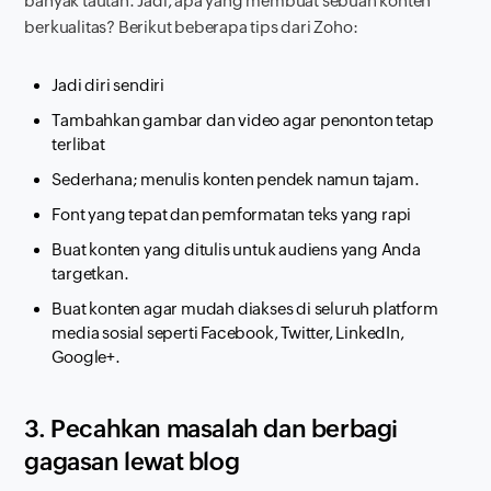
banyak tautan. Jadi, apa yang membuat sebuah konten
berkualitas? Berikut beberapa tips dari Zoho:
Jadi diri sendiri
Tambahkan gambar dan video agar penonton tetap
terlibat
Sederhana; menulis konten pendek namun tajam.
Font yang tepat dan pemformatan teks yang rapi
Buat konten yang ditulis untuk audiens yang Anda
targetkan.
Buat konten agar mudah diakses di seluruh platform
media sosial seperti Facebook, Twitter, LinkedIn,
Google+.
3. Pecahkan masalah dan berbagi
gagasan lewat blog