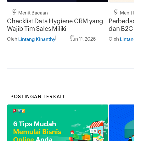
5 Menit Bacaan
5 Menit Ba
Checklist Data Hygiene CRM yang
Perbedaan 
Wajib Tim Sales Miliki
dan B2C: 
Pendekatan
Oleh
Jun 11, 2026
Oleh
Lintang Kinanthy
Lintang K
Disamakan
POSTINGAN TERKAIT