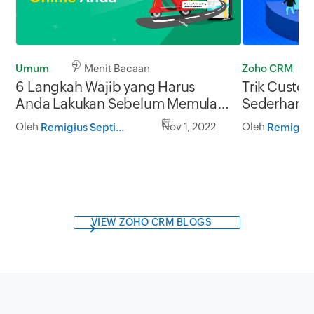
Umum
7 Menit Bacaan
Zoho CRM
6 Langkah Wajib yang Harus
Trik Custo
Anda Lakukan Sebelum Memulai
Sederhana 
Bisnis Online
yang Lebih
Oleh
Nov 1, 2022
Oleh
Remigius Septian Hermawan
VIEW ZOHO CRM BLOGS