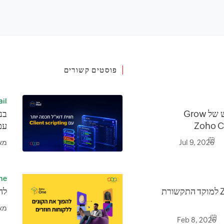
פוסטים קשורים
il
הכירו את התוסף החדש של Grow
בנ
עם lient Scripting
Jul 9, 2026
מא
ne
להפוך את Zoho CRM למוקד התקשורת
לה
מא
Feb 8, 2026