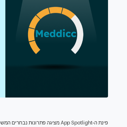
פינת ה-App Spotlight מציגה פתרונות נבחרים המשפרים את אפליקציות וכלי ה-Zoho שלכם. בקרו ב-