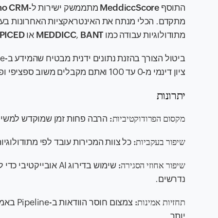
התוסף
Score
Meddicc
מתממשק ישירות ל-
ho CRM
מתקדם. הכלי מנתח את האינטראקציות האחרונות בעסקה
מתודולוגיות עבודה כמו
BANT
,
MEDDICC
או
PICED
ציון דינמי מ-0 עד 100 ואתם מקבלים משוב ספציפי ופרקטי לגבי הצעדים הנדרשים לקדום העסקה.
יתרונות
מקסום הפרודוקטיביות:
הרבה פחות זמן שמוקדש למשימות אדמ
שיפור בעקביות:
כל צוות המכירות עובד לפי מתודולוגי
שיפור אחוזי הסגירה:
שימוש בדירוג AI אוב
נדרשים.
תחזיות אמינות:
צמצום ח
יותר.