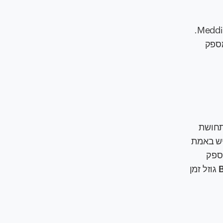
שפרו את תהליך הערכת העסקאות (Qualification) שלכם באמצעות מעקב מבוסס AI עם Meddicc Score For Zoho CRM.
, ממלא את טפסי ה-Qualification באמצעות המידע שנמצא ב-Zoho CRM ומספק
ות על "תחושת
טיבי, קשה לזהות לאילו מהעסקאות ב-Pipeline העמוס יש באמת
לספק
גוזל זמן