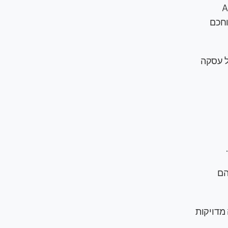
מציה של תהליך ה-qualification באמצעות AI
וחכם
כני ומדויק. מנגנון הערכה מבוסס AI מקצה לכל עסקה
שהם
נסה מדויקות