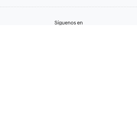
Síguenos en
Español
Términos de servicio
Política de privacidad
© 2026, Zoho Corporation Pvt. Ltd. Todos los derechos
reservados.