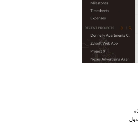
دّم
دول