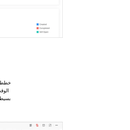
خطط ب
الوقت
بسيطة