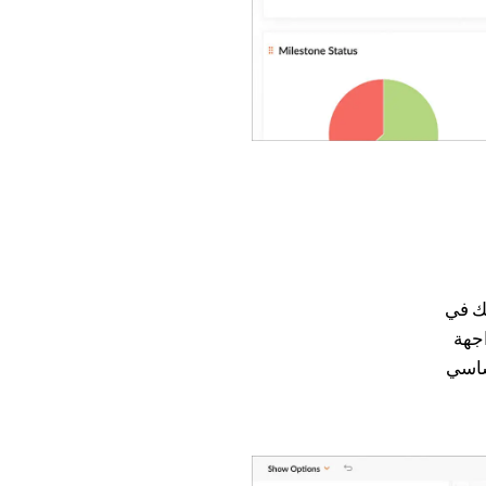
عك في
اجهة
ساسي