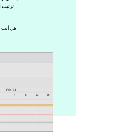
ترتيب ا
هل أنت مه