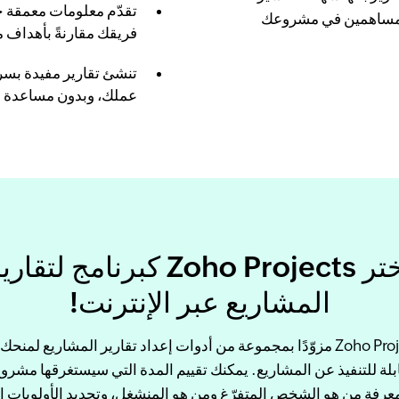
تقدّم معلومات معمقة ح
 المساهمين في مشروعك
فريقك مقارنةً بأهداف 
تنشئ تقارير مفيدة بسر
عملك، وبدون مساعدة م
اختر Zoho Projects كبرنامج لتقار
المشاريع عبر الإنترنت!
يأتي Zoho Projects مزوّدًا بمجموعة من أدوات إعداد تقارير المشاريع لم
لة للتنفيذ عن المشاريع. يمكنك تقييم المدة التي سيستغرقها مشرو
عرفة من هو الشخص المتفرّغ ومن هو المنشغل، وتحديد الأولويات ا