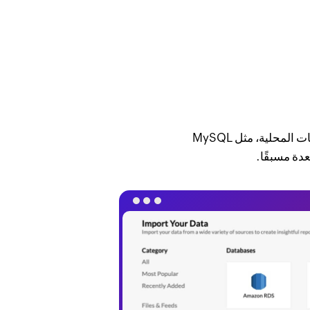
انتقل من قواعد البيانات السحابية، مثل Amazon RDS وGoogle Cloud SQL، أو قواعد البيانات المحلية، مثل MySQL