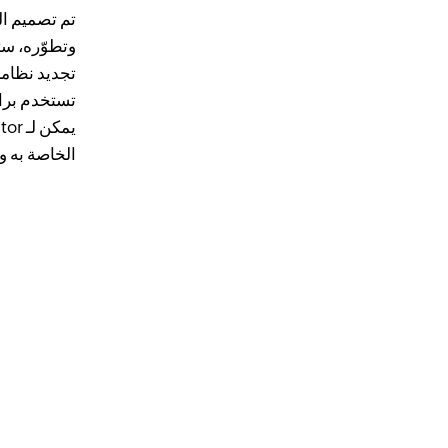
تم تصميم ال
وتطوّره، ست
تستخدم برام
الخاصة به و