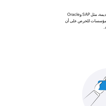
يتمتع Zoho Creator بالقدرة على التكامل مع أنظمة تخطيط موارد المؤسسات الجديدة والقديمة، مثل SAP وOracle
ع المؤسسات للحرص على أن
.