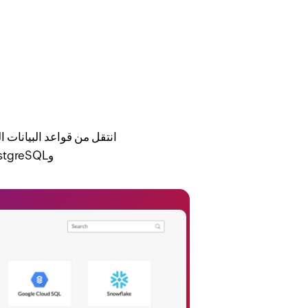
وPostgreSQL، وطوّر أفكارك عن التطبيق بالاستعانة بأدوات تحميل البيانات المعدة مسبقًا.