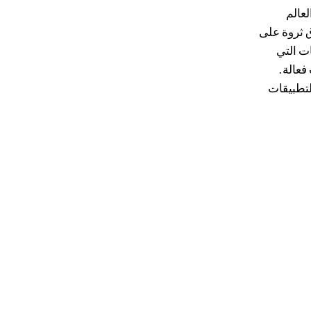
لعالم
ق ثروة على
الأفضل. يتيح Zoho Creator للشركات التي
فعالة.
 التطبيقات