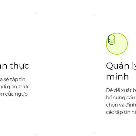
an thực
Quản l
minh
 sẻ tập tin.
hời gian thực
Để đề xuất b
ện của người
bổ sung cấu 
chọn và định
các tập tin n