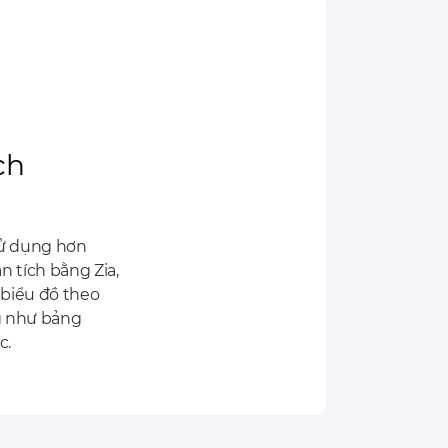
ch
sử dụng hơn
 tích bằng Zia,
c biểu đồ theo
ng như bảng
c.