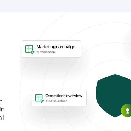
o
h
in
hi