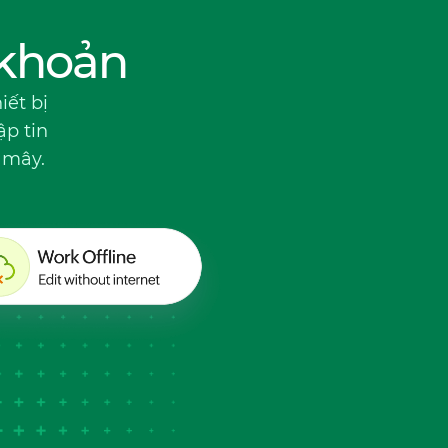
 khoản
iết bị
ập tin
 mây.