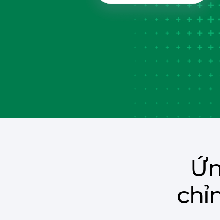
Ứn
chỉ