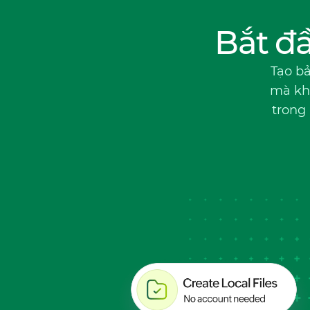
Bắt đ
Tạo bả
mà khô
trong