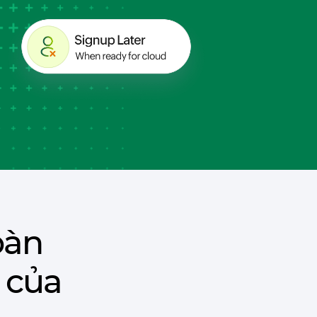
oàn
 của