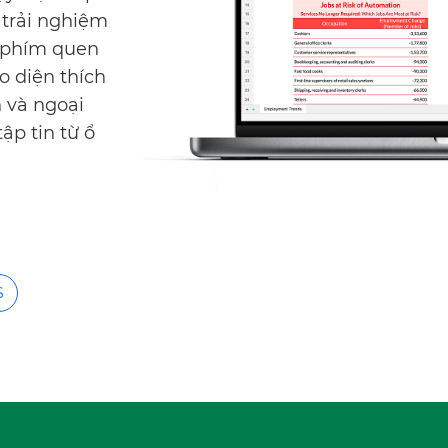
trải nghiệm
n phím quen
o diện thích
n và ngoại
ập tin từ ổ
S