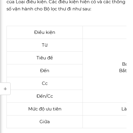
của Loại điều kiện. Các điều kiện hiện có và các thông
số vận hành cho Bộ lọc thư đi như sau:
Điều kiện
T
Từ
Tiêu đề
Bao 
Đến
Bắt đầ
Cc
Đến/Cc
Mức độ ưu tiên
Là, L
Giữa
Ng