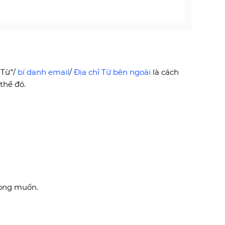
“Từ”/
bí danh email
/
Địa chỉ Từ bên ngoài
là cách
thể đó.
mong muốn.