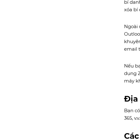
bí dan
xóa bí
Ngoài 
Outlook
khuyên
email 
Nếu bạ
dụng Z
máy kh
Địa
Bạn có
365, v
Các