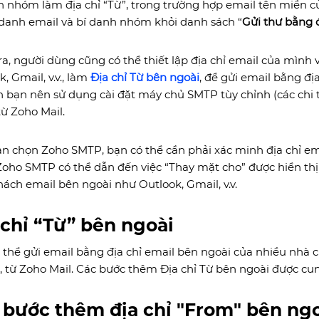
h nhóm làm địa chỉ “Từ”, trong trường hợp email tên miền c
 danh email và bí danh nhóm khỏi danh sách “
Gửi thư bằng đ
ra, người dùng cũng có thể thiết lập địa chỉ email của mình
, Gmail, v.v., làm
Địa chỉ Từ bên ngoài
, để gửi email bằng đị
 bạn nên sử dụng cài đặt máy chủ SMTP tùy chỉnh (các chi 
từ Zoho Mail.
n chọn Zoho SMTP, bạn có thể cần phải xác minh địa chỉ ema
oho SMTP có thể dẫn đến việc “Thay mặt cho” được hiển thị 
ách email bên ngoài như Outlook, Gmail, v.v.
 chỉ “Từ” bên ngoài
 thể gửi email bằng địa chỉ email bên ngoài của nhiều nhà 
.v., từ Zoho Mail. Các bước thêm Địa chỉ Từ bên ngoài được cu
 bước thêm địa chỉ "From" bên ngo