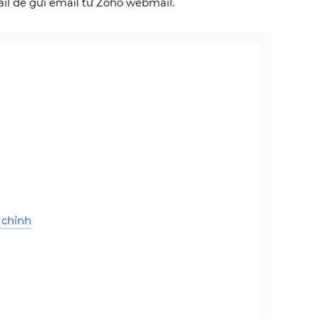
il để gửi email từ Zoho webmail.
 chỉnh