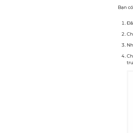
Bạn có
Đă
C
Nh
C
tr