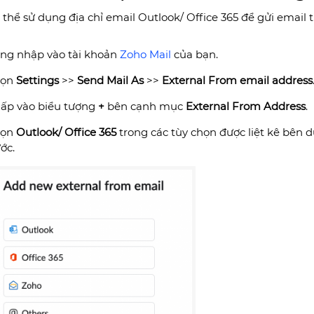
 thể sử dụng địa chỉ email Outlook/ Office 365 để gửi email 
ng nhập vào tài khoản
Zoho Mail
của bạn.
họn
Settings
>>
Send Mail As
>>
External From email address
ấp vào biểu tượng
+
bên cạnh mục
External From Address
.
họn
Outlook/ Office 365
trong các tùy chọn được liệt kê bên 
ước.