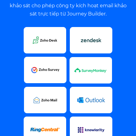
khảo sát cho phép công ty kích hoạt email khảo
sát trực tiếp từ Journey Builder.