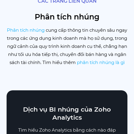
CÁC TRANG LIÊN QUAN
Phân tích nhúng
Phân tích nhúng
cung cấp thông tin chuyên sâu ngay
trong các ứng dụng kinh doanh mà họ sử dụng, trong
ngữ cảnh của quy trình kinh doanh cụ thể, chẳng hạn
như tối ưu hóa tiếp thị, chuyển đổi bán hàng và ngân
sách tài chính. Tìm hiểu thêm
phân tích nhúng là gì
Cách bắt đầu sử dụng Zoho
Dịch vụ BI nhúng của Zoho
Analytics
Analytics
Tìm hiểu Zoho Analytics bằng cách nào đáp
Video này cung cấp cho bạn thông tin tổng