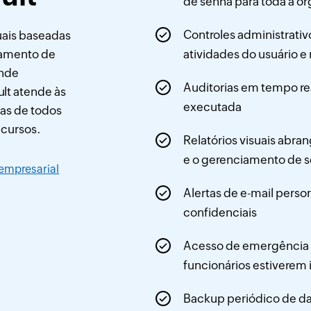
de senha para toda a o
Controles administrati
ais baseadas
namento de
atividades do usuário e 
ande
Auditorias em tempo rea
lt atende às
executada
as de todos
ecursos.
Relatórios visuais abra
e o gerenciamento de 
 empresarial
Alertas de e-mail perso
confidenciais
Acesso de emergência 
funcionários estiverem 
Backup periódico de dad