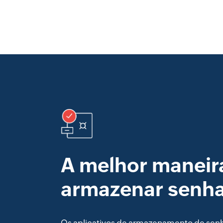
A melhor maneir
armazenar senh