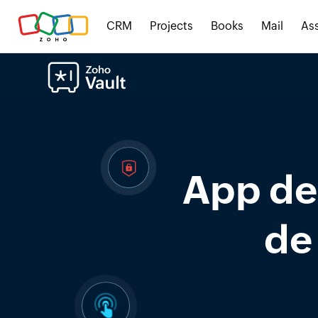
CRM
Projects
Books
Mail
Ass
App de
de