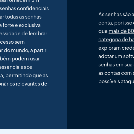
nhas fornecem um
 senhas confidenciais
As senhas são a
ar todas as senhas
conta, por isso
forte e exclusiva
que
mais de 80
cessidade de lembrar
categoria de h
 acesso sem
exploram crede
r do mundo, a partir
adotar um sof
ambém podem usar
senhas em sua 
essenciais aos
as contas com s
a, permitindo que as
possíveis ataq
ários relevantes de