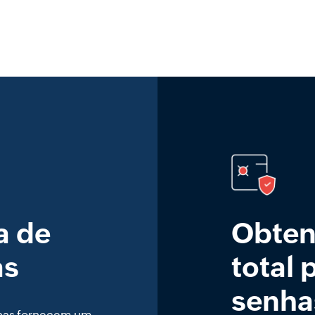
a de
Obten
as
total 
senha