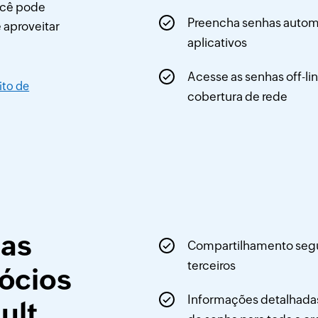
ocê pode
Preencha senhas autom
 aproveitar
aplicativos
Acesse as senhas off-l
ito de
cobertura de rede
uas
Compartilhamento segu
terceiros
ócios
Informações detalhada
ult