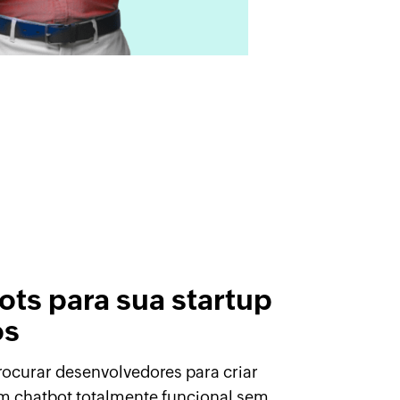
ots para sua startup
os
rocurar desenvolvedores para criar
m chatbot totalmente funcional sem