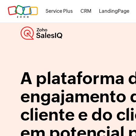
Service Plus
CRM
LandingPage
A plataforma 
engajamento 
cliente e do cl
em potencial 