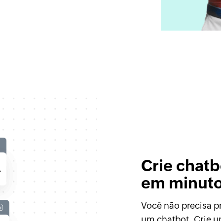
Crie chatb
em minut
Você não precisa p
um chatbot. Crie u