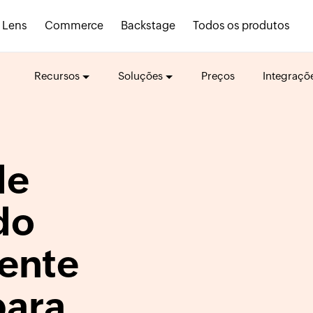
Lens
Commerce
Backstage
Todos os produtos
Recursos
Soluções
Preços
Integraçõ
de
do
iente
para