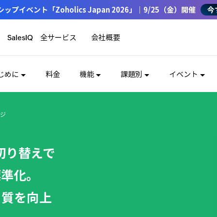
イベント「Zoholics Japan 2026」｜9/25（金）開催
今
全サービス
会社概要
SalesIQ
じめに
料金
機能
課題別
イベント
ジ
の切り替えで
標準化。
と質を向上