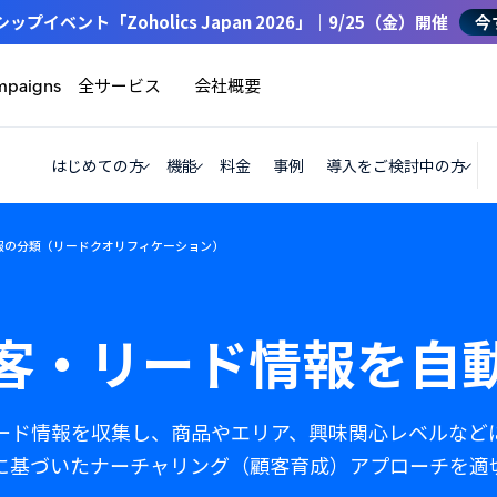
イベント「Zoholics Japan 2026」｜9/25（金）開催
今
全サービス
会社概要
mpaigns
はじめての方
機能
料金
事例
導入をご検討中の方
報の分類（リードクオリフィケーション）
客・リード情報を自
したリード情報を収集し、商品やエリア、興味関心レベルな
に基づいたナーチャリング（顧客育成）アプローチを適