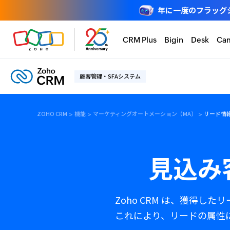
年に一度のフラッグシップ
CRM Plus
Bigin
Desk
Ca
顧客管理・SFAシステム
ZOHO CRM
機能
マーケティングオートメーション（MA）
リード情
見込み
Zoho CRM は、獲得
これにより、リードの属性