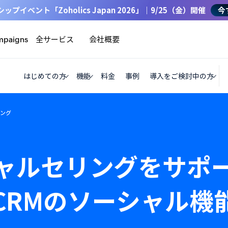
イベント「Zoholics Japan 2026」｜9/25（金）開催
今
全サービス
会社概要
mpaigns
はじめての方
機能
料金
事例
導入をご検討中の方
ング
ャルセリングをサポ
CRMのソーシャル機