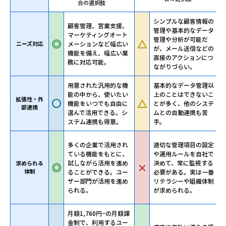
合の選択肢
シンプルな顧客情報の
顧客管理、営業支援、
管理や基本的なデータ
マーケティングオート
管理や分析が可能だ
ニーズ対応
メーションなど幅広い
が、メール送信などの
機能を備え、幅広い業
直接のアクションにつ
務に対応可能。
ながりづらい。
用意された汎用的な機
基本的なデータ管理以
能の中から、使いたい
上のことはできないこ
拡張性・外
機能をいつでも自由に
とが多く、他のシステ
部連携
選んで活用できる。シ
ムとの自動連携も苦
ステム連携も得意。
手。
多くの企業で活用され
適切な管理項目の設定
ている機能をもとに、
や運用ルールを自社で
試しながら活用を進め
決めて、常に監視する
求められる
体制
ることができる。ユー
必要がある。実は一番
ザー部門が活用を進め
リテラシーや組織体制
られる。
が求められる。
月額1,760円~の月額課
金制で、利用するユー