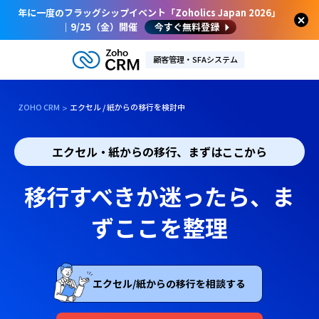
年に一度のフラッグシップイベント「Zoholics Japan 2026」
｜9/25（金）開催
今すぐ無料登録
顧客管理・SFAシステム
ZOHO CRM
エクセル / 紙からの移行を検討中
エクセル・紙からの移行、まずはここから
移行すべきか迷ったら、ま
ずここを整理
エクセル/紙からの移行を相談する