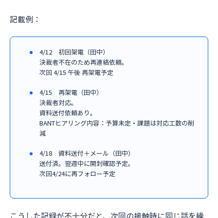
記載例：
4/12 初回架電（田中）
決裁者不在のため再連絡依頼。
次回 4/15 午後 再架電予定
4/15 再架電（田中）
決裁者対応。
資料送付依頼あり。
BANTヒアリング内容：予算未定・課題は対応工数の削
減
4/18 資料送付＋メール（田中）
送付済。翌週中に開封確認予定。
次回4/24に再フォロー予定
こうした記録が不十分だと、次回の接触時に同じ話を繰