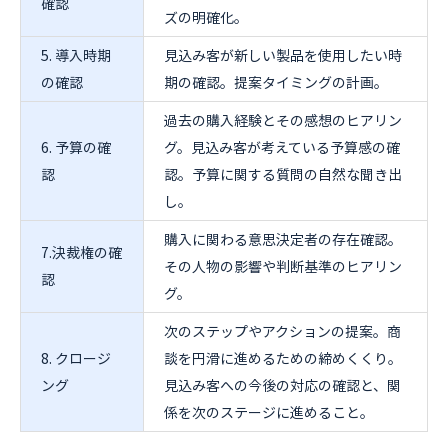
確認
ズの明確化。
5. 導入時期
見込み客が新しい製品を使用したい時
の確認
期の確認。提案タイミングの計画。
過去の購入経験とその感想のヒアリン
6. 予算の確
グ。見込み客が考えている予算感の確
認
認。予算に関する質問の自然な聞き出
し。
購入に関わる意思決定者の存在確認。
7.決裁権の確
その人物の影響や判断基準のヒアリン
認
グ。
次のステップやアクションの提案。商
8. クロージ
談を円滑に進めるための締めくくり。
ング
見込み客への今後の対応の確認と、関
係を次のステージに進めること。