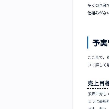
多くの企業
仕組みがな
予実
ここまで、
いて詳しく
売上目
予算に対し
ように最終
です。また