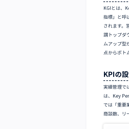
KGIとは、
指標」と呼
されます。
謂トップダ
ムアップ型
点からボト
KPIの
実績管理では
は、Key P
では「重要業
商談数、リ