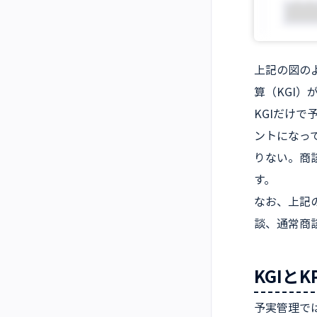
上記の図の
算（KGI）
KGIだけ
ントになっ
りない。商
す。
なお、上記
談、通常商
KGIと
予実管理で