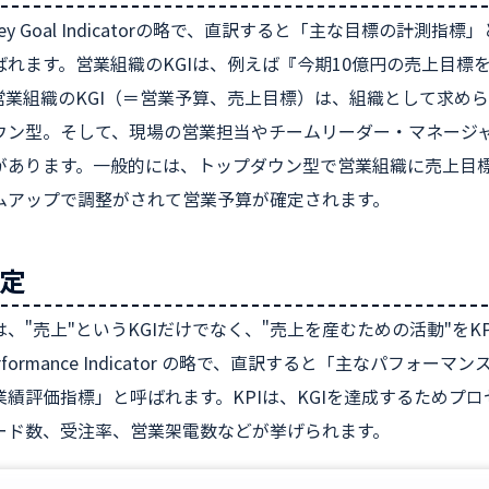
Key Goal Indicatorの略で、直訳すると「主な目標の計
ばれます。営業組織のKGIは、例えば『今期10億円の売上目標
営業組織のKGI（＝営業予算、売上目標）は、組織として求め
ウン型。そして、現場の営業担当やチームリーダー・マネージ
があります。一般的には、トップダウン型で営業組織に売上目
ムアップで調整がされて営業予算が確定されます。
設定
、"売上"というKGIだけでなく、"売上を産むための活動"をK
erformance Indicator の略で、直訳すると「主なパフ
績評価指標」と呼ばれます。KPIは、KGIを達成するためプロ
ード数、受注率、営業架電数などが挙げられます。