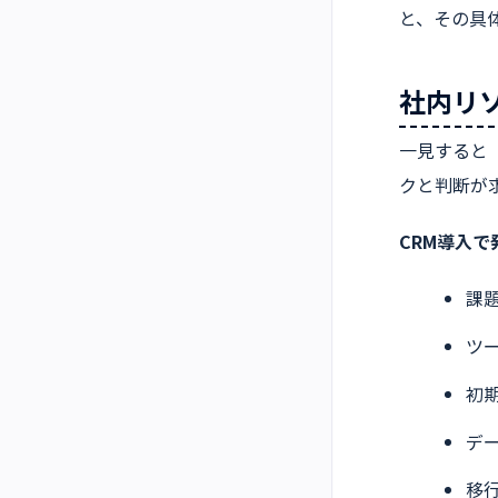
と、その具
社内リ
一見すると
クと判断が
CRM導入
課
ツ
初
デ
移