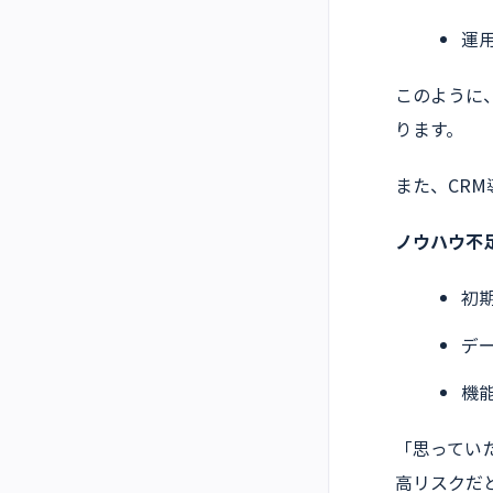
運
このように
ります。
また、CR
ノウハウ不
初
デ
機
「思ってい
高リスクだ