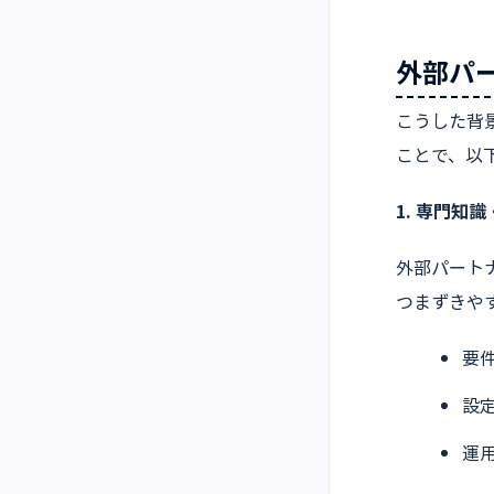
外部パ
こうした背
ことで、以
1. 専門知
外部パート
つまずきや
要
設
運