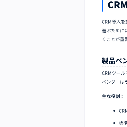
CR
CRM導入
選ぶために
くことが重
製品ベ
CRMツー
ベンダーは
主な役割：
C
標