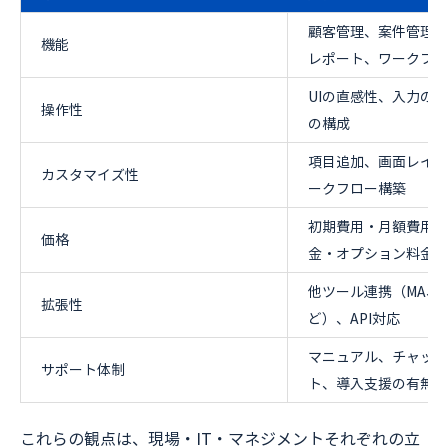
顧客管理、案件管理、
機能
レポート、ワークフロ
UIの直感性、入力の
操作性
の構成
項目追加、画面レイア
カスタマイズ性
ークフロー構築
初期費用・月額費用・
価格
金・オプション料金な
他ツール連携（MA、
拡張性
ど）、API対応
マニュアル、チャット
サポート体制
ト、導入支援の有無
これらの観点は、現場・IT・マネジメントそれぞれの立