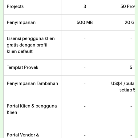
Projects
3
50 Proy
Penyimpanan
500 MB
20 GB
Lisensi pengguna klien
-
-
gratis dengan profil
klien default
Templat Proyek
-
5
Penyimpanan Tambahan
-
US$
4
/bulan
setiap 5
Portal Klien & pengguna
-
-
Klien
Portal Vendor &
-
-