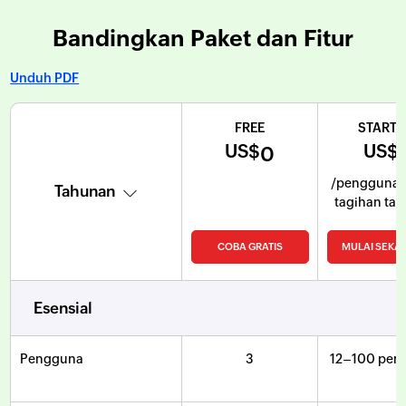
Bandingkan Paket dan Fitur
Unduh PDF
FREE
STARTE
US$
US$
0
/pengguna/
tagihan ta
COBA GRATIS
MULAI SEKA
Esensial
Pengguna
3
12–100 pen