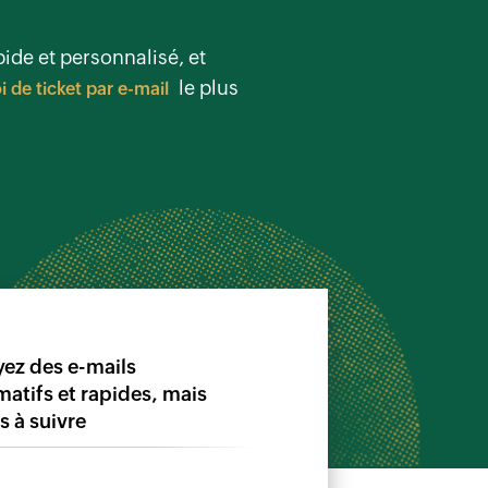
pide et personnalisé, et
le plus
i de ticket par e-mail
ez des e-mails
matifs et rapides, mais
es à suivre