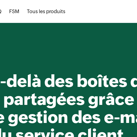
Q
FSM
Tous les produits
-delà des boîtes 
 partagées grâce
e gestion des e-m
u service client