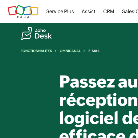
Service Plus
Assist
CRM
SalesI
FONCTIONNALITÉS
OMNICANAL
E-MAIL
Passez au
réception
logiciel d
efficace d