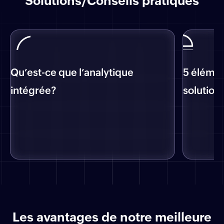
Solutions/Conseils pratiques
8
.
7
/ 10
Qu’est-ce que l’analytique
5 élémen
intégrée?
solution
Les avantages de notre meilleure