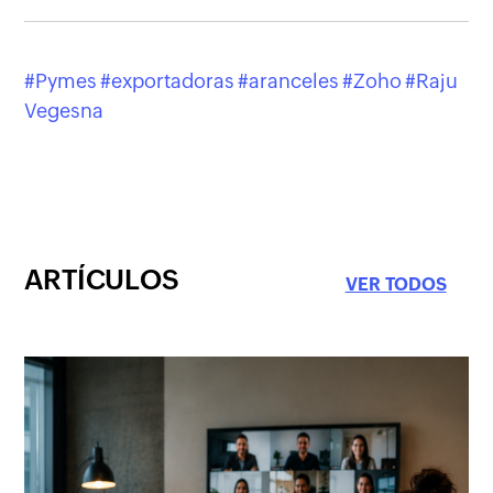
Pymes
exportadoras
aranceles
Zoho
Raju
Vegesna
ARTÍCULOS
VER TODOS