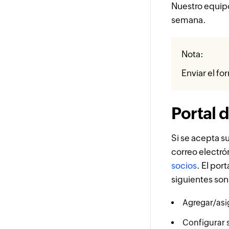
Nuestro equipo
semana.
Nota:
Enviar el fo
Portal 
Si se acepta s
correo electró
socios
. El por
siguientes son
Agregar/asig
Configurar s