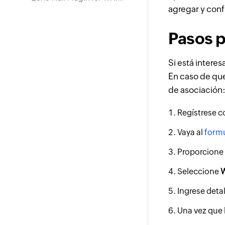
agregar y conf
Pasos p
Si está intere
En caso de que
de asociación
Regístrese c
Vaya al
formu
Proporcione 
Seleccione
W
Ingrese detal
Una vez que 