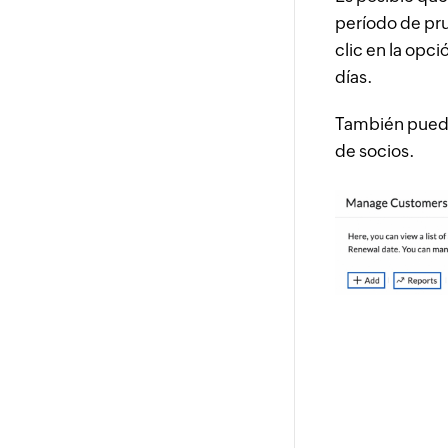
período de pru
clic en la opci
días.
También puede 
de socios.