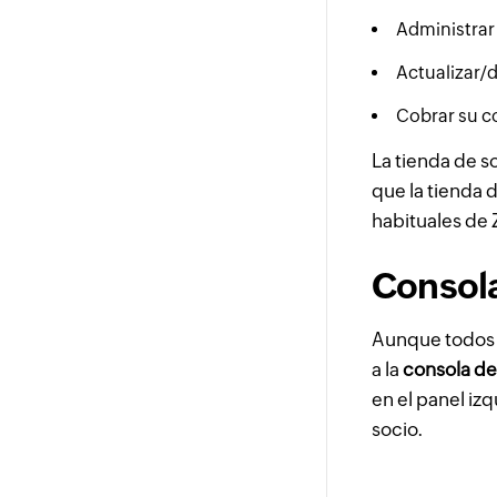
Administrar 
Actualizar/d
Cobrar su c
La tienda de s
que la tienda d
habituales de 
Consola
Aunque todos l
a la
consola de
en el panel iz
socio.