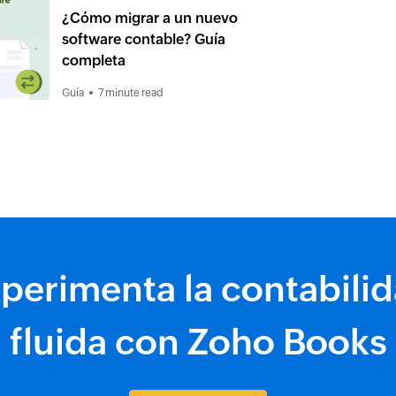
¿Cómo migrar a un nuevo
software contable? Guía
completa
Guía
7 minute read
perimenta la contabili
fluida con Zoho Books