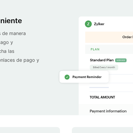
eniente
s de manera
pago y
cha las
enlaces de pago y