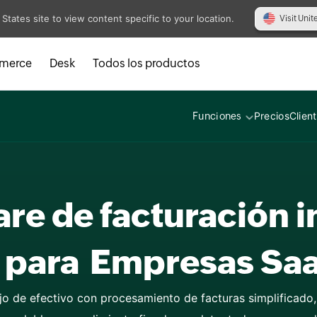
agencias de 
 States site to view content specific to your location.
Visit Unit
Empresas im
merce
Desk
Todos los productos
por IA
Precios
Clien
Funciones
instituciones
re de facturación i
servicios de 
Empresas Sa
cada modelo 
ujo de efectivo con procesamiento de facturas simplificado,