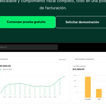
 escalable y cumplimiento fiscal completo, todo en una pod
de facturación.
Comenzar prueba gratuita
Solicitar demostración