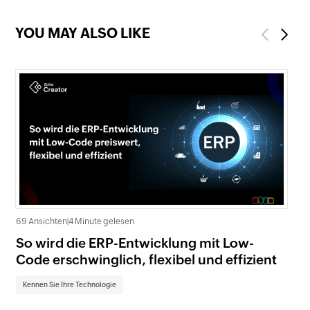
YOU MAY ALSO LIKE
Previous
Next
69 Ansichten
|
4 Minute gelesen
81 
So wird die ERP-Entwicklung mit Low-
Di
Code erschwinglich, flexibel und effizient
Ap
in
Kennen Sie Ihre Technologie
Ke