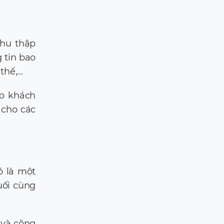
thu thập
 tin bao
hế,...
úp khách
 cho các
ó là một
uối cùng
 và công