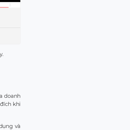
y.
ủa doanh
 đích khi
dụng và