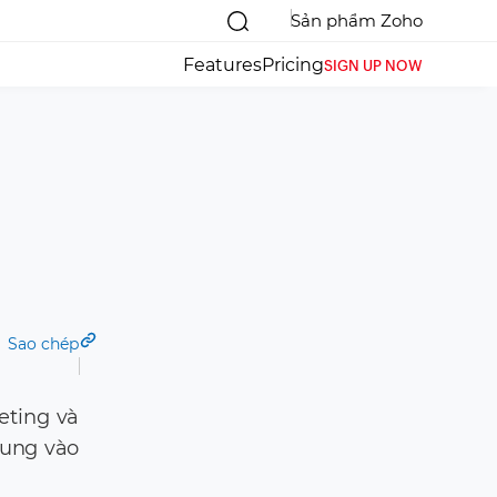
Sản phẩm Zoho
Features
Pricing
SIGN UP NOW
Sao chép
eting và
rung vào