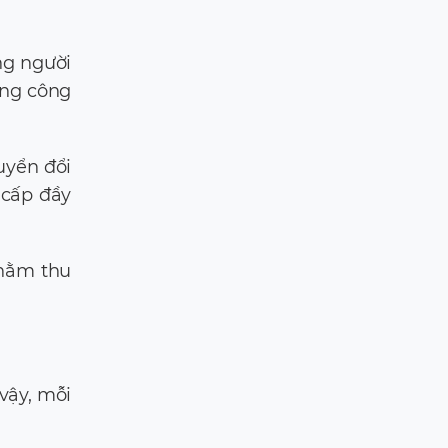
ng người
ụng công
uyển đổi
 cấp đầy
nhằm thu
 vậy, mỗi