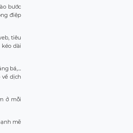
nào bước
ông điệp
eb, tiêu
 kéo dài
g bá,...
 về dịch
ằm ở mỗi
 mạnh mẽ