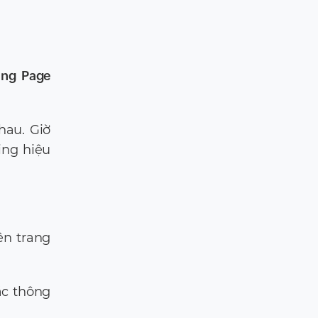
ing Page
hau. Giờ
ing hiệu
ên trang
ác thông