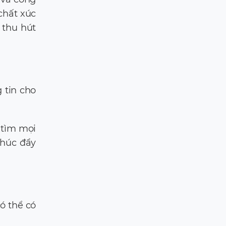
chất xúc
 thu hút
 tin cho
 tìm mọi
thúc đẩy
ó thể có