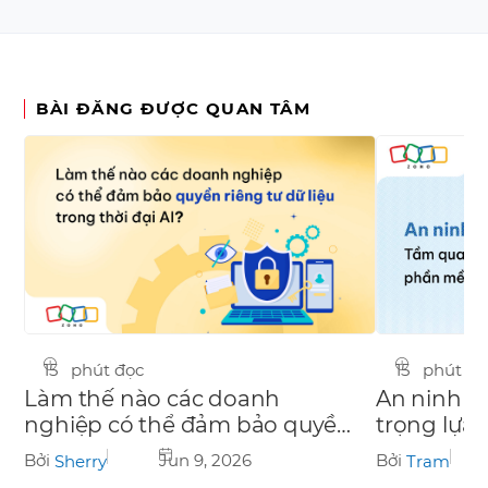
BÀI ĐĂNG ĐƯỢC QUAN TÂM
15 phút đọ
15 phút đọc
An ninh m
Làm thế nào các doanh
trọng lựa
nghiệp có thể đảm bảo quyền
toàn
riêng tư dữ liệu trong thời đại
Bởi
Bởi
Jun 9, 2026
Tram
Sherry
AI?