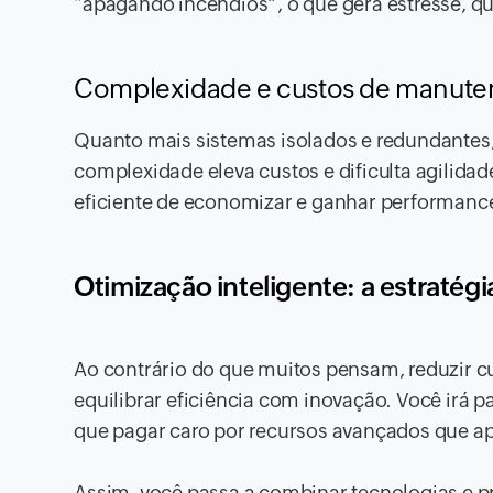
“apagando incêndios”, o que gera estresse, qu
Complexidade e custos de manut
Quanto mais sistemas isolados e redundantes,
complexidade eleva custos e dificulta agilidad
eficiente de economizar e ganhar performanc
Otimização inteligente: a estratég
Ao contrário do que muitos pensam, reduzir cus
equilibrar eficiência com inovação. Você irá p
que pagar caro por recursos avançados que a
Assim, você passa a combinar tecnologias e p