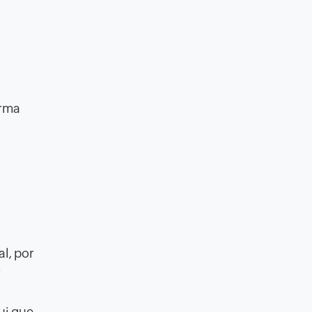
orma
l, por
?
ui que