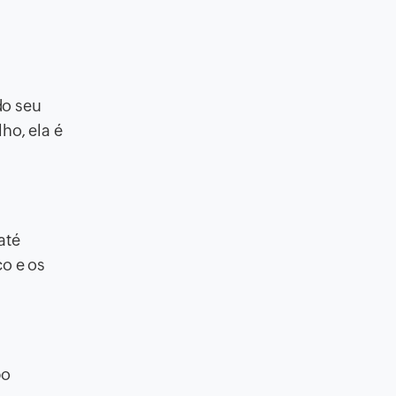
do seu
ho, ela é
até
co e os
po