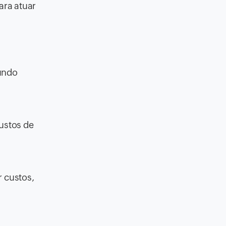
ara atuar
gundo
custos de
r custos,