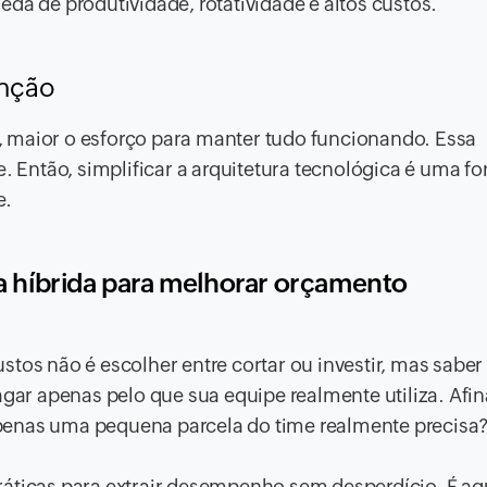
eda de produtividade, rotatividade e altos custos.
enção
 maior o esforço para manter tudo funcionando. Essa
e. Então, simplificar a arquitetura tecnológica é uma f
e.
ia híbrida para melhorar orçamento
tos não é escolher entre cortar ou investir, mas saber
agar apenas pelo que sua equipe realmente utiliza. Afina
penas uma pequena parcela do time realmente precisa
ráticas para extrair desempenho sem desperdício. É aq