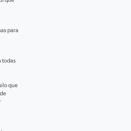
nas para
m todas
uilo que
 de
r