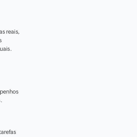
s reais,
s
uais.
empenhos
.
tarefas