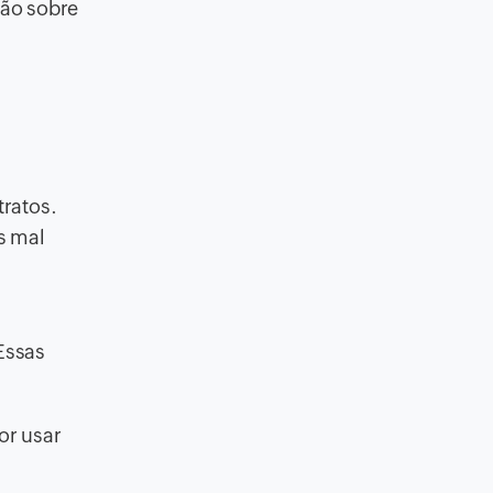
são sobre
tratos.
os mal
Essas
or usar