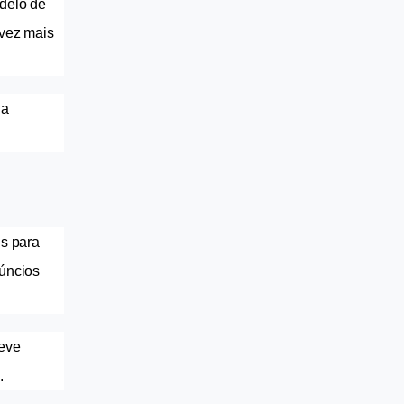
delo de 
vez mais 
a 
s para 
úncios 
eve 
. 