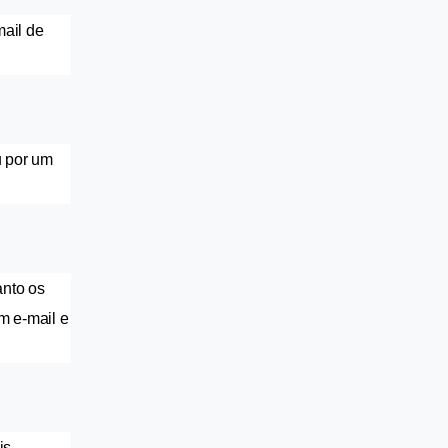
ail de 
 por um 
nto os 
 e-mail e 
s 