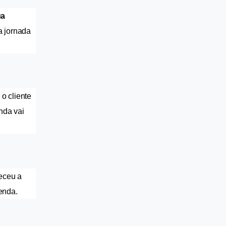
a 
 jornada 
 cliente 
da vai 
eceu a 
enda.