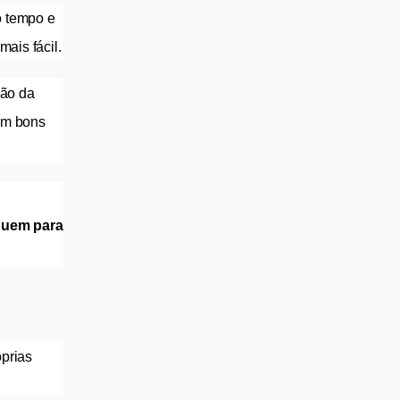
 tempo e 
ais fácil.
ão da 
em bons 
buem para 
prias 