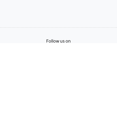
Follow us on
Terms of Service
Privacy Policy
© 2026, Zoho Corporation Pvt. Ltd. All Rights Reserved.