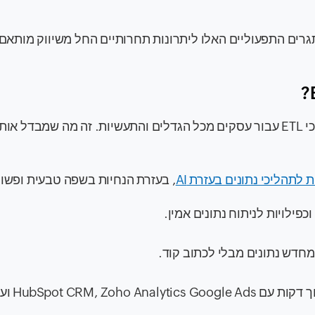
וך את האתגרים התפעוליים האלו ליתרונות תחרותיים החל משיווק מותא
Zoho DataPrep הוא כלי ETL שפותח כדי לייעל תהליכי ETL עבור עסקים מכל הגדלים והתעשיות. זה מה שמבדל אות
 לתהליכי נתונים בעזרת AI
, בעזרת הנחיות בשפה טבעית ופשו
וכפילויות לניתוח נתונים אמין.
 מחדש נתונים מבלי לכתוב קוד.
HubSpot CRM, Zoho A ועוד.