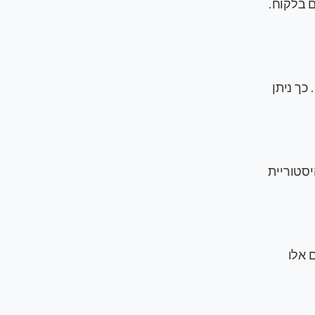
ם בלקוח.
 פרופיל לקוח מקיף. כך ניתן
ספקים והיסטוריית
 באמצעות ETL. ניתוח נתונים אלו