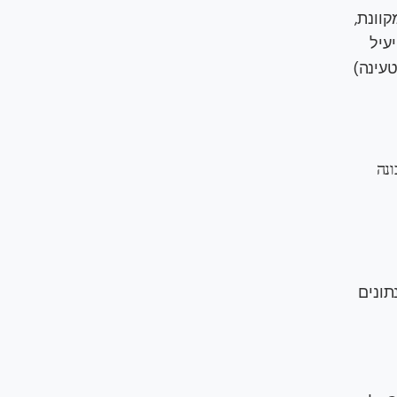
נה מקוונת,
יעיל
שליפה, עיבוד וטעינה)
המכונה
תונים