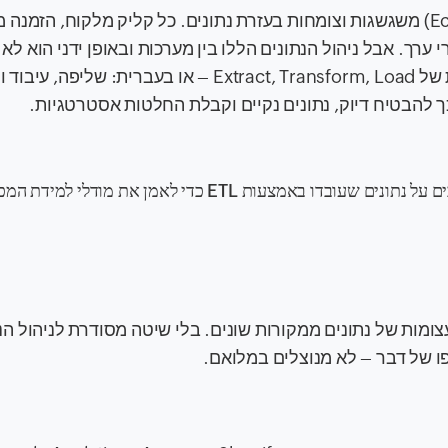
תעשיות הקמעונאות והמסחר האלקטרוני (Ecommerce) משגשגות וצומחות בעזרת נתונים. כל קליק מלקוח, הזמ
דע יקרי ערך. אבל ניהול הנתונים הללו בין מערכות ובאופן ידני הוא לא 
ועלול להוביל לשגיאות. שימוש בכלי ETL (ראשי תיבות של Extract, Transform, Load – או בעברית: 
ך להבטיח דיוק, נתונים נקיים וקבלת החלטות אסטרטגיות.
ומסתמכים על נתונים שעובדו באמצעות ETL כדי לאמן את מודלי למידת 
ומות של נתונים ממקורות שונים. בלי שיטה מסודרת לניהול הנ
פו של דבר – לא מנוצלים במלואם.