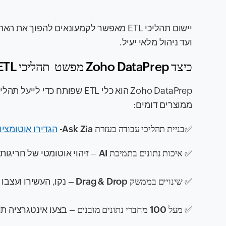
יישום תהליכי ETL מאפשר לקמעונאים להפ
ועד ניהול מלאי יעיל.
כיצד Zoho DataPrep מפשט תהליכי ETL?
ממוצרים דומים:
✅
בניית תהליכי עבודה בעזרת Ask Zia
-
הגדירו אוטומציות
✅
איכות נתונים בתמיכת AI
– זיהוי אוטומטי של חריגות 
✅
שינויים בממשק Drag & Drop
– נקו, העשירו ועצבו
✅
מעל 100 מחברי נתונים מובנים
– בצעו אינטגרציה תוך דקות עם nalytics Google Ads