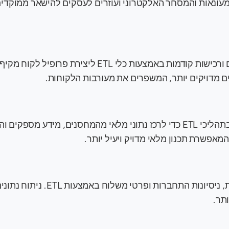
 הקמעונאות והמסחר האלקטרוני ועוזרים לעסקים להישאר ממוקדי
מותגי אופנה משלבים נתוני CRM, היסטוריית חיפושים ורכישות קודמות באמצעות כלי ETL ליצירת
ם מדויקים יותר, המשפרים את מעורבות הלקוחות.
פלטפורמות Ecommerce כמו Amazon משתמשות בתהליכי ETL כדי לרכז נתוני מלאי מהמחסנים, מידע מ
מאפשרת תכנון מלאי מדויק ויעיל יותר.
פלטפורמות מחסר אלקטרוני משלבות רישומי עסקאות, ניסיונות התחברות ופרטי משלוח
תר.