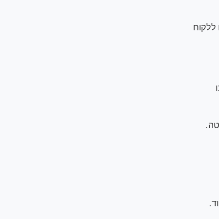
ם ללקוח
ו
טה.