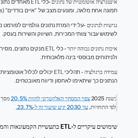
אינטגרציה אוטומטית של נתונים
-
תמונה אחת מלאה, ומונעים מצב של "איים בודדים" (Data silos) בנתונים.
נגישות לנתונים
-
לשימוש עבור צוותי המכירות, השיווק והשירות בעסק.
איכות נתונים גבוהה יותר
- כלי ETL מנקים נתוני
ולניתוחים מבוססי בינה מלאכותית.
עמידה ברגולציה
הנתונים כך שיתאימו לאחסון ודיווח מאובטחים.
בשנת 2025
צפוי המסחר האלקטרוני להוות 20.5%
מסך כ
ולפי התחזיות,
עד 2030 יגיע שיעור זה ל-23.7%.
שימושים עיקריים ל-ETL בתעשיית הקמעונאות והמסחר האלקטרוני