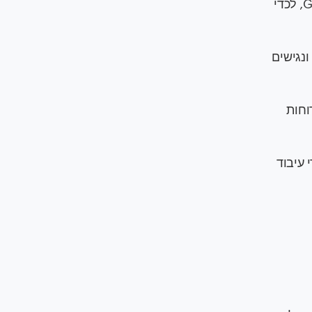
כלי ETL מאחדים נתונים ממקורות שונים, כמו Shopify, ‏Amazon ו-Google Analytics, לכדי
 יהיו זמינים ונגישים
דוחות
תאימות לתקנים כמו GDPR, ‏CCPA ו-HIPAA, על ידי עיבוד