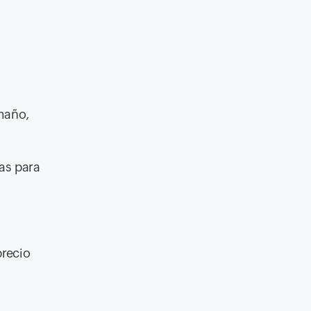
maño,
as para
precio