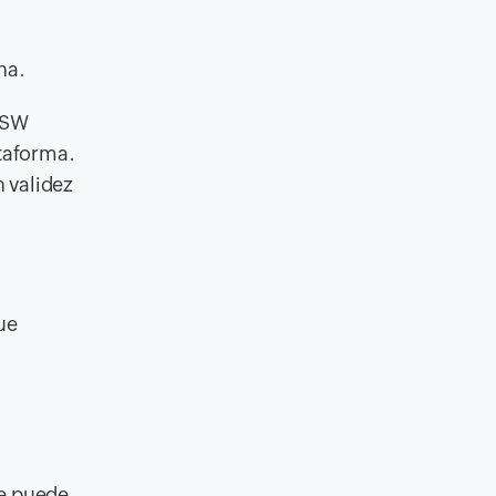
na.
e SW
ataforma.
 validez
ue
te puede