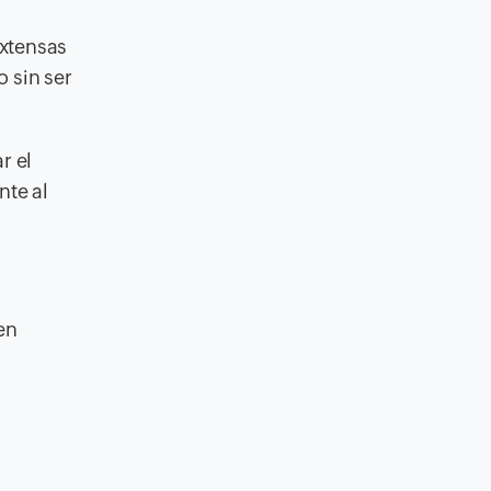
extensas
 sin ser
r el
nte al
en