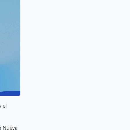
 el
a Nueva