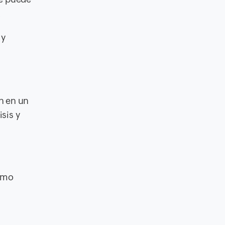
.
 y
n en un
sis y
como