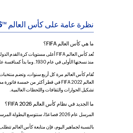
نظرة عامة على كأس العالم FIFA 2026
TM
ما هي كأس العالم FIFA؟
تُعد كأس العالم FIFA أعلى مستويات كرة القدم الدولية وواحدة من أعرق الفعاليات الرياضية في العالم. تُنظَّم البطولة من قبل
منذ نسختها الأولى في عام 1930. وما بدأ كمنافسة عالمية تطور إلى ظاهرة ثقافية تجمع بين الدول واللاعبين والجماهير من خلال حب مشترك للعبة.
تُقام كأس العالم مرة كل أربع سنوات، وتضم منتخبات 
العالم FIFA 2022 في قطر أكثر من خمسة
تشكيل الحوارات والثقافات واللحظات العالمية.
ما الجديد في نظام كأس العالم FIFA 2026؟
المرسل عام 2026 فصاعدًا، ستتوسع البطولة المرسل 32 منتخبًا إلى 48، مع تقديم مرحلة مجموعات أكبر تليها الأدوار الإقصائية التي تقود إلى المباراة النهائية وتتويج بطل العالم.
بالنسبة لجماهير اليوم، فإن متابعة كأس العالم تتطلب