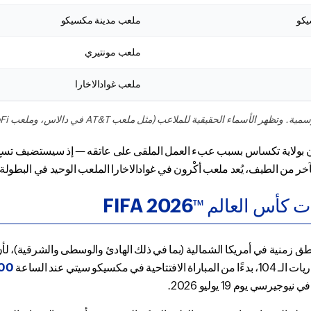
يكو
ملعب مدينة مكسيكو
ملعب مونتيري
ملعب غوادالاخارا
الـ16، يبرز ملعب AT&T في أرلينغتون بولاية تكساس بسبب عبء العمل الملقى على عاتقه — إذ 
 من الطيف، يُعد ملعب أكْرون في غوادالاخارا الملعب الوحيد في البطولة ا
 العالم FIFA 2026
TM
أس العالم FIFA 2026 عبر عدة مناطق زمنية في أمريكا الشمالية (بما في ذلك الهادئ والوسطى وا
:00