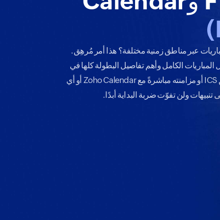
مباريات عبر مناطق زمنية مختلفة؟ هذا أمر مُرهِق.
المباريات الكامل وأهم تفاصيل البطولة كلها في
مكان واحد. يمكنك تنزيل Calendar بتنسيق ICS أو مزامنته مباشرةً مع Zoho Calendar أو أي
نبيهات ولن تفوّت ضربة البداية أبدًا.