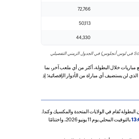
72,766
50,113
44,330
* يتم إدراج أماكن إقامة المباريات وفقًا لتسميات FIFA الرسمية. وتظهر الأسماء الحقيقية للملاعب (مثل ملعب AT&T في دالاس، وملعب SoFi في لوس أنجلوس) في الجدول الزمني التفصيلي
سيستضيف تسع مباريات خلال البطولة، أكثر من أي ملعب آخر، بما
لذي لن يستضيف أي مباراة من الأدوار الإقصائية؛ إذ
لشرقية)، لأن البطولة تُقام في الولايات المتحدة والمكسيك وكندا.
13
بالتوقيت المحلي يوم 11 يونيو 2026، واختتامًا