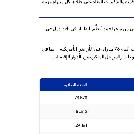
مية والتذكيرات للبقاء على اطلاع بكل مباراة مهمة.
ي سابقة هي الأولى من نوعها حيث تُنظَّم البطولة في ثلاث دول في
بينما تتشارك الدول الثلاث في استضافة البطولة، تتحمل الولايات المتحدة الجزء الأكبر من جدول المباريات. فمن أصل 104 مباريات، تُقام 78 مباراة على الأراضي الأمريكية — بما في
السعة الصافية
78,576
67,513
69,391