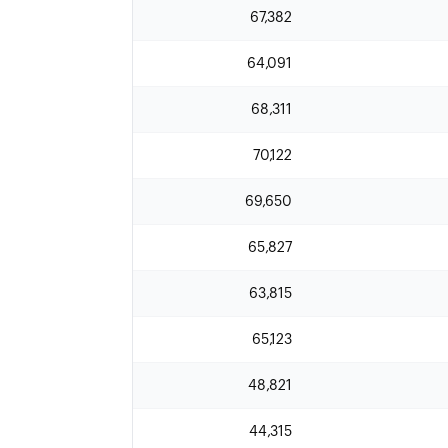
67,382
64,091
68,311
70,122
69,650
65,827
63,815
65,123
48,821
44,315