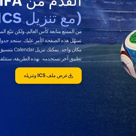
القدم من FIFA وCalendar
(مع تنزيل ICS)
من الممتع متابعة كأس العالم، ولكن تتبّع ال
تسهّل هذه الصفحة الأمر عليك. ستجد جدول 
تطبيق آخر تستخدمه. بهذه الطريقة، ستتلقى ت
عرض ملف ICS وتنزيله