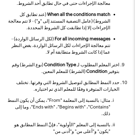
معالجة الإجراءات حتى في حال تطابق أحد الشروط.
When all the conditions match
(عند تطابق كل
الشروط) (عامل التصفية المستند إلى "و") - لا تتم معالجة
الإجراءات إلا إذا تطابقت كل الشروط المحددة.
For all incoming messages
(لكل الرسائل الواردة) -
تتم معالجة الإجراءات لكل الرسائل الواردة، بغض النظر
عما إذا كانت الشروط متطابقة أم لا.
اختر المعلم المطلوب لـ
Condition Type
(نوع الشرط) وقم
بتوفير
Condition
(الشرط) للمعلم المعين.
حدد النمط المطابق لتوصيل الشروط التي وفرتها. تختلف
الخيارات المتوفرة وفقًا للمعلم الذي تم اختياره.
مثال: بالنسبة إلى المعلمة "From"، يمكن أن يكون النمط
"Contains"،‏ "Begins with"،‏ "Ends with"، وما إلى
ذلك.
بالنسبة إلى المعلم "الأولوية"، فإنَّ النمط المطابق هو
"يكون" و"أعلى من" و"أدنى من"