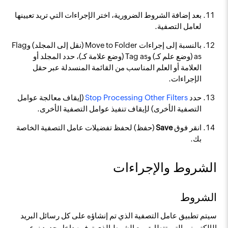
بعد إضافة الشروط الضرورية، اختر الإجراءات التي تريد تعيينها
لعامل التصفية.
بالنسبة إلى إجراءات Move to Folder (نقل إلى المجلد) وFlag
as (وضع علم كـ) وTag as (وضع علامة كـ)، حدد المجلد أو
العلامة أو العلم المناسب من القائمة المنسدلة عبر حقل
الإجراءات.
حدد
Stop Processing Other Filters
(إيقاف معالجة عوامل
التصفية الأخرى) لإيقاف تنفيذ عوامل التصفية الأخرى.
انقر فوق
Save
(حفظ) لحفظ تفضيلات عامل التصفية الخاصة
بك.
الشروط والإجراءات
الشروط
سيتم تطبيق عامل التصفية الذي تم إنشاؤه على كل رسائل البريد
الإلكتروني التي تتطابق مع الشرط الذي توفره داخل حدود نوع