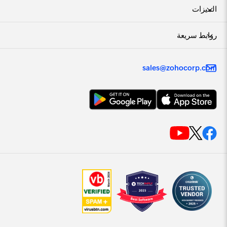
الميزات
روابط سريعة
sales@zohocorp.com