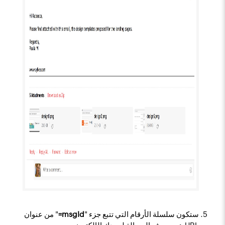
ستكون سلسلة الأرقام التي تتبع جزء "
msgId=
" من عنوان