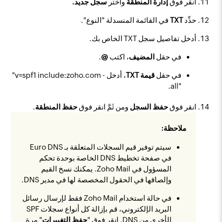
انقر فوق
إدارة المنطقة
واختر
سجل جديد
.
حدِّد
TXT
في القائمة المنسدلة "النوع".
أدخل تفاصيل سجل TXT الخاص بك.
في حقل
المضيف
، اكتب
@
.
في حقل
قيمة TXT
، أدخل ‎"v=spf1 include:zoho.com -
all"‎.
انقر فوق
حفظ السجل
ومن ثَمَّ انقر فوق
حفظ المنطقة
.
ملاحظة:
سيتم توفير قيم السجلات المتعلقة بـ Euro DNS
في صفحة تخطيط DNS الخاصة بوحدة تحكم
المسؤول في Zoho Mail. يمكنك نسخ القيم
وإلصاقها في الحقول المخصصة لها في مدير DNS.
في حالة استخدام Zoho Mail فقط لإرسال رسائل
البريد الإلكتروني، قم بإزالة كل أنواع سجلات SPF
الأخرى من DNS. انقر فوق "
حفظ التغييرات
" مرة