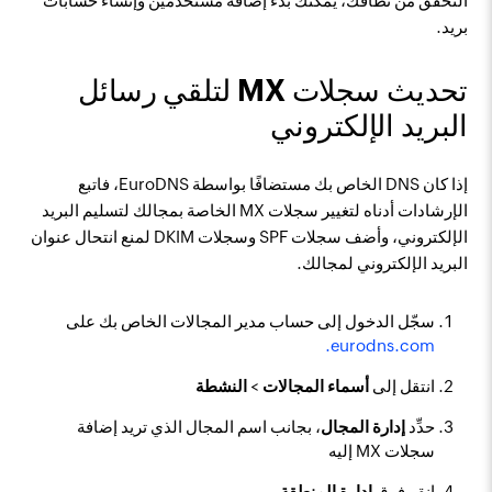
التحقق من نطاقك، يمكنك بدء إضافة مستخدمين وإنشاء حسابات
بريد.
تحديث سجلات MX لتلقي رسائل
البريد الإلكتروني
إذا كان DNS الخاص بك مستضافًا بواسطة EuroDNS، فاتبع
الإرشادات أدناه لتغيير سجلات MX الخاصة بمجالك لتسليم البريد
الإلكتروني، وأضف سجلات SPF وسجلات DKIM لمنع انتحال عنوان
البريد الإلكتروني لمجالك.
سجّل الدخول إلى حساب مدير المجالات الخاص بك على
eurodns.com.
انتقل إلى
أسماء المجالات
>
النشطة
حدِّد
إدارة المجال
، بجانب اسم المجال الذي تريد إضافة
سجلات MX إليه
انقر فوق
إدارة المنطقة