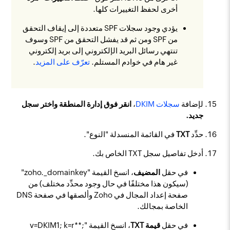
أخرى لحفظ التغييرات كلها.
يؤدي وجود سجلات SPF متعددة إلى إيقاف التحقق
من SPF ومن ثم قد يفشل التحقق من SPF وسوف
تنتهي رسائل البريد الإلكتروني إلى بريد إلكتروني
غير هام في خوادم المستلم.
تعرّف على المزيد
.
لإضافة
سجلات DKIM
،
​انقر فوق
إدارة المنطقة
واختر
سجل
جديد
.
حدِّد
TXT
في القائمة المنسدلة "النوع".
أدخل تفاصيل سجل TXT الخاص بك.
في حقل
المضيف
، انسخ القيمة "zoho._domainkey"
(سيكون هذا مختلفًا في حال وجود محدِّد مختلف) من
صفحة إعداد المجال في Zoho وألصقها في صفحة DNS
الخاصة بمجالك.
في حقل
قيمة TXT
، انسخ القيمة "‎v=DKIM1; k=r**;