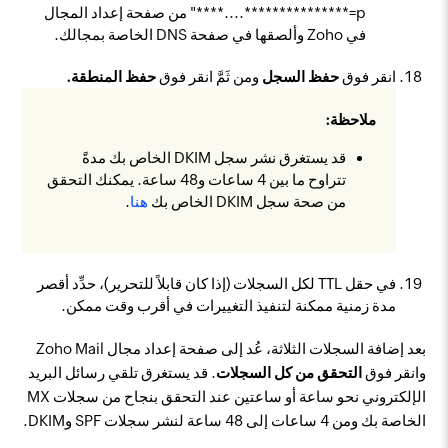
p=***************....****" من صفحة إعداد المجال
في Zoho وألصقها في صفحة DNS الخاصة بمجالك.
انقر فوق
حفظ السجل
ومن ثَمَّ انقر فوق
حفظ المنطقة.
ملاحظة:
قد يستغرق نشر سجل DKIM الخاص بك مدةً
تتراوح ما بين 4 ساعات و48 ساعة. يمكنك التحقق
من صحة سجل DKIM الخاص بك
هنا
.
في حقل TTL لكل السجلات (إذا كان قابلاً للتحرير)، حدِّد أقصر
مدة زمنية ممكنة لتنفيذ التغييرات في أقرب وقت ممكن.
بعد إضافة السجلات الثلاثة، عُد إلى صفحة إعداد مجال Zoho Mail
وانقر فوق
التحقق من كل السجلات
. قد يستغرق تلقي رسائل البريد
الإلكتروني نحو ساعة أو ساعتين عند التحقق بنجاح من سجلات MX
الخاصة بك ومن 4 ساعات إلى 48 ساعة لنشر سجلات SPF وDKIM.