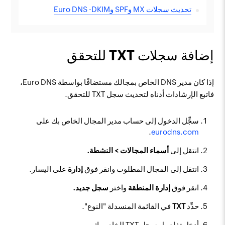
تحديث سجلات MX وSPF وDKIM- ‏Euro DNS
إضافة سجلات TXT للتحقق
إذا كان مدير DNS الخاص بمجالك مستضافًا بواسطة Euro DNS،
فاتبع الإرشادات أدناه لتحديث سجل TXT للتحقق.
سجِّل الدخول إلى حساب مدير المجال الخاص بك على
.
eurodns.com
انتقل إلى
أسماء المجالات > النشطة.
انتقل إلى المجال المطلوب وانقر فوق
إدارة
على اليسار.
انقر فوق
إدارة المنطقة
واختر
سجل جديد
.
حدِّد
TXT
في القائمة المنسدلة "النوع".
أدخل تفاصيل سجل TXT الخاص بك.