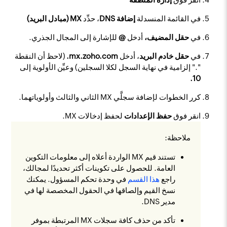
في القائمة المنسدلة
إضافة DNS
، حدِّد
MX (مبادل البريد)
في
حقل المضيف،
أدخل
@
للإشارة إلى المجال الجذري.
في
حقل خادم البريد
، أدخل
mx.zoho.com.
(لاحظ أن النقطة
"." إلزامية في نهاية السجل لكلا السجلين) وعيِّن الأولوية إلى
10.
كرر الخطوات لإضافة سجلَّي MX الثاني والثالث وأولوياتهما.
انقر فوق
حفظ الإعدادات
لحفظ إدخالات MX.
ملاحظة:
تستند قيم MX الواردة أعلاه إلى معلومات التكوين
العامة. للحصول على تكوينات أكثر تحديدًا لمجالك،
راجع
هذا القسم
في وحدة تحكم المسؤول. يمكنك
نسخ القيم وإلصاقها في الحقول المخصصة لها في
مدير DNS.
تأكد من حذف كافة سجلات MX المرتبطة بموفر