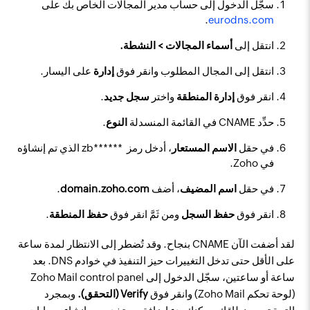
سجّل الدخول إلى حساب مدير المجالات الخاص بك على
.
eurodns.com
انتقل إلى
أسماء المجالات > النشطة.
انتقل إلى المجال المطلوب وانقر فوق
إدارة
على اليسار.
انقر فوق
إدارة المنطقة
واختر
سجل جديد
.
حدِّد
CNAME
في القائمة المنسدلة
النوع
.
في حقل
الاسم المستعار
، أدخل رمز zb****** ‎ الذي تم إنشاؤه
في Zoho.
في حقل
اسم المضيف
، أضف
domain.zoho.com
.
انقر فوق
حفظ السجل
ومن ثَمَّ انقر فوق
حفظ المنطقة
.
لقد أضفت الآن CNAME بنجاح. وقد تُضطر إلى الانتظار لمدة ساعة
على الأقل حتى تدخل التغييرات حيز التنفيذ في خوادم DNS. بعد
ساعة أو ساعتين، سجّل الدخول إلى Zoho Mail control panel
(لوحة تحكم Zoho Mail) وانقر فوق
Verify (التحقق).
وبمجرد